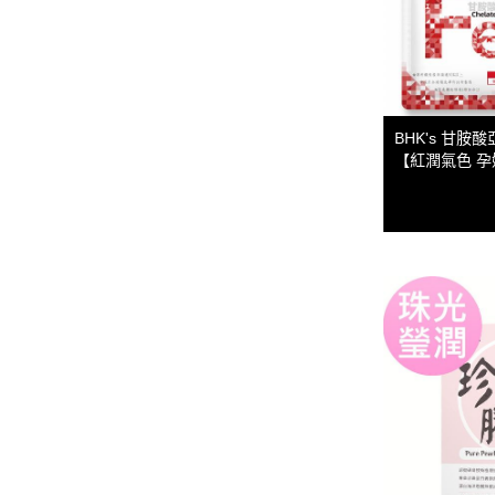
BHK's 甘胺酸
【紅潤氣色 