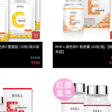
他命C雙層錠 (30粒/袋)6袋
BHK's 維他命E 軟膠囊 (60粒/瓶)【
】
有感】
$2,034
$990
$