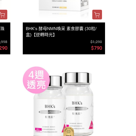
【珠
BHK's 酵母NMN喚采 素食膠囊 (30粒/
盒)【逆轉時光】
,998
$1,290
290
$790