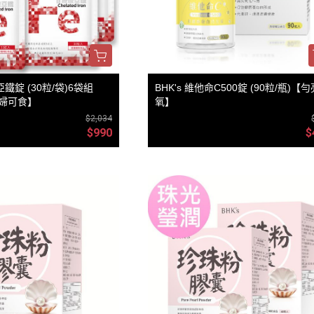
亞鐵錠 (30粒/袋)6袋組
BHK's 維他命C500錠 (90粒/瓶)【
孕婦可食】
氧】
$2,034
$990
$