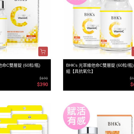
他命C雙層錠 (60粒/瓶)
BHK's 光萃維他命C雙層錠 (60粒/瓶
組【具抗氧化】
$690
$1
$390
$