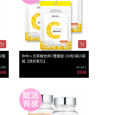
)2瓶
BHK's 光萃維他命C雙層錠 (30粒/袋)3袋
組【具抗氧化】
,380
$1,017
690
$590