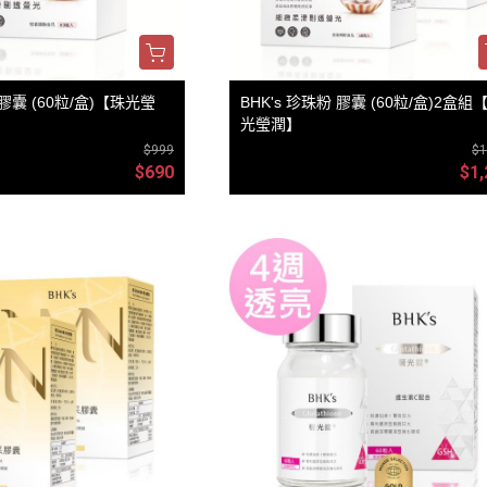
 膠囊 (60粒/盒)【珠光瑩
BHK's 珍珠粉 膠囊 (60粒/盒)2盒組
光瑩潤】
$999
$1
$690
$1,