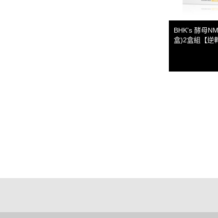
BHK's 酵母N
盒)2盒組【逆
關於
全部商品
付款方式說明
會員權
聯絡我們
訂單查詢
寄送方式說明
現金積
部落格
訂單相關說明
售後服務說明
隱私
合作洽談
健康定期送