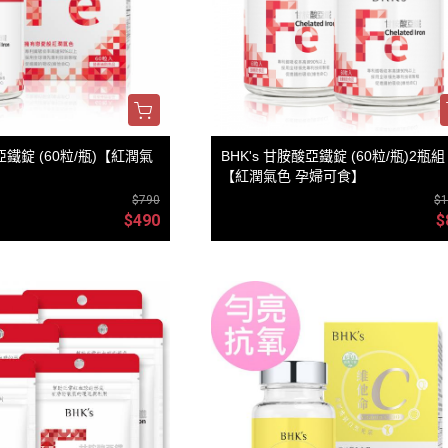
酸亞鐵錠 (60粒/瓶)【紅潤氣
BHK's 甘胺酸亞鐵錠 (60粒/瓶)2瓶組
【紅潤氣色 孕婦可食】
$790
$1
$490
$