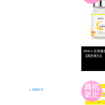
買就送▶︎私密精華體驗包
《健康定期送》
全部商品
特別推薦
基礎保健
戰力補給
運動專屬
BHK's 光萃維
外在魅力
【具抗氧化】
組合體驗
保養系列
素食專區
女性保健
美顏系列
基礎功效
窈窕系列