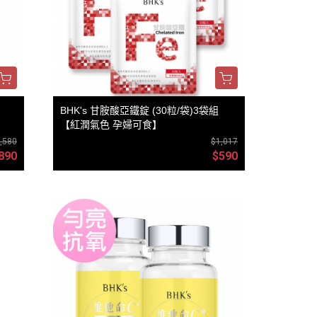
BHK's 甘胺酸亞鐵錠 (30粒/袋)3袋組
【紅潤氣色 孕婦可食】
,580
$1,017
890
$590