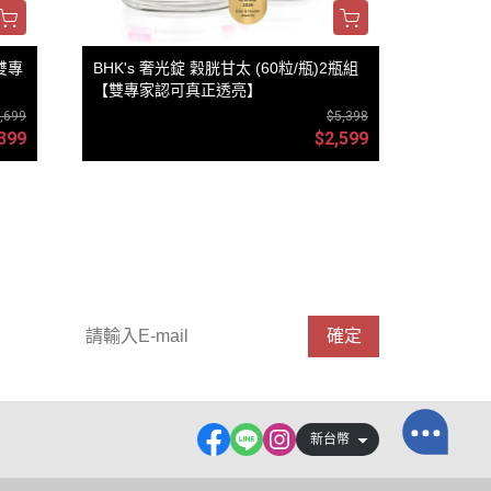
【雙專
BHK's 奢光錠 穀胱甘太 (60粒/瓶)2瓶組
【雙專家認可真正透亮】
,699
$5,398
399
$2,599
訂閱電子報
確定
新台幣