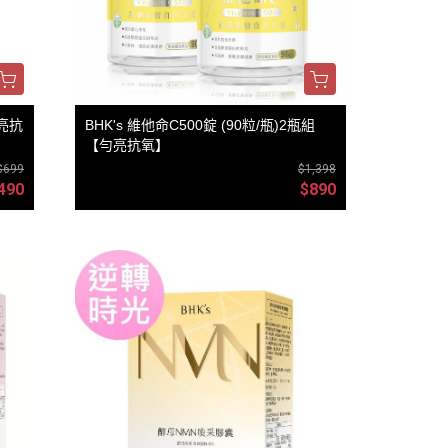
勻亮抗
BHK's 維他命C500錠 (90粒/瓶)2瓶組
【勻亮抗氧】
$699
$1,398
490
$890