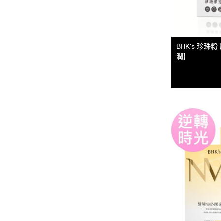
BHK's 珍珠粉
潤】