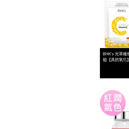
孕婦系列
兒童系列
維他命
礦物質
保養系列
輕卡控管
BHK's 光萃維
寵物保健
組【具抗氧化
《幸福解鎖》
《健康應援》
《精實計畫》
《有型提案》
食用順序
部落格
會員獨家禮遇