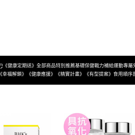
《健康定期送》
全部商品
特別推薦
基礎保健
戰力補給
運動專屬
《幸福解鎖》
《健康應援》
《精實計畫》
《有型提案》
食用順序