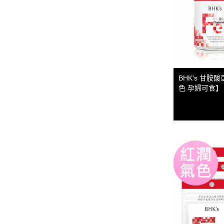
BHK's 甘胺
色 孕婦可食】