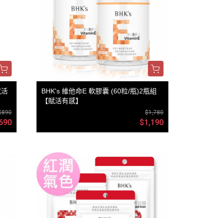
賦活
BHK's 維他命E 軟膠囊 (60粒/瓶)2瓶組
【賦活有感】
$890
$1,780
690
$1,190