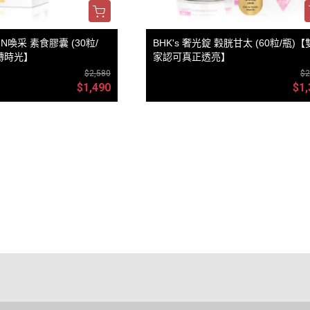
MN喚采 素食膠囊 (30粒/
BHK's 奢光錠 穀胱甘太 (60粒/瓶)
轉時光】
家認可真正透亮】
$2,580
$2
$1,490
$1,
益說明
點規則
權條款