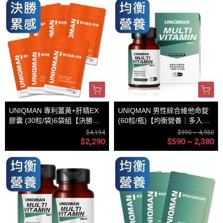
UNIQMAN 專利薑黃+肝精EX
UNIQMAN 男性綜合維他命錠
膠囊 (30粒/袋)6袋組【決勝累
(60粒/瓶)【均衡營養｜多入更
感】
優惠】
$4,194
$990 ~ 4,950
$2,290
$590 ~ 2,380