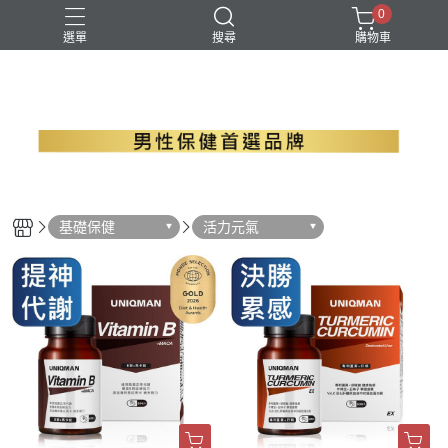
0
選單
搜尋
購物車
B群+馬卡
EPA魚油
瑪卡
精胺酸
螯合鋅
基礎保健
活力元氣