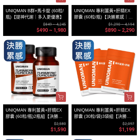
UNIQMAN B群+馬卡錠 (60粒/
UNIQMAN 專利薑黃+肝精EX
瓶)【提神代謝｜多入更優惠】
膠囊 (60粒/瓶)【決勝累感｜多
入更優惠】
$849 ~ 4,245
$1,290 ~ 4,194
$490 ~ 1,980
$890 ~ 2,290
UNIQMAN 專利薑黃+肝精EX
UNIQMAN 專利薑黃+肝精EX
膠囊 (60粒/瓶)2瓶組【決勝累
膠囊 (30粒/袋)3袋組【決勝累
感】
感】
$2,580
$2,097
$1,590
$1,199