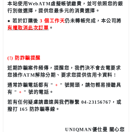
本站使用WebATM虛擬帳號繳費，並可依照您的銀
行別做選擇，提供您最多元的消費選擇。
●
若於訂購後
3 個工作天
仍未轉帳完成，本公司將
有權取消此次訂單
。
(!) 防詐騙提醒
近期詐騙案件頻傳，提醒您，我們決不會去電要求
您操作ATM解除分期、要求您提供信用卡資料 !
通常詐騙電話都有 "
+
" 號開頭，請勿輕易接聽具
有 "
+
" 號的電話。
若有任何疑慮請盡速與我們聯繫
04-23156767
，
或
撥打 165 防詐騙專線。
UNIQMAN
優仕曼
關心您