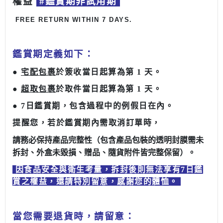
權益
#鑑賞期非試用期
FREE RETURN WITHIN 7 DAYS.
鑑賞期定義如下：
●
宅配包裹
於簽收當日起算為第
1
天。
●
超取包裹
於取件當日起算為第
1
天。
●
7
日
鑑賞期
，包含過程中的例假日在內。
提醒您，若於鑑賞期內需取消訂單時，
請務必保持產品完整性（包含產品包裝的透明封膜需未
拆封、外盒未毀損、贈品、隨貨附件皆完整保留）。
因食品安全與衛生考量，拆封後則無法享有7日鑑
賞之權益，還請特別留意，感謝您的體恤。
當您需要退貨時，請留意：