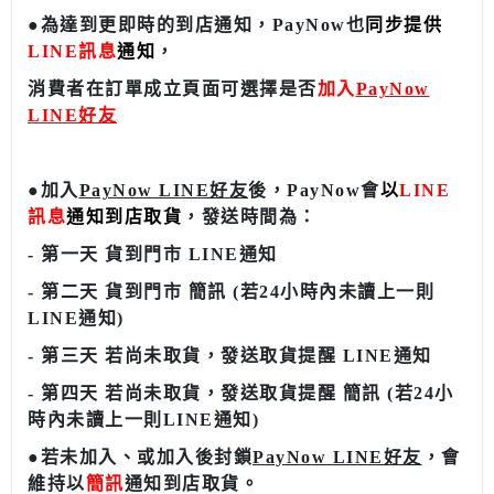
●
為達到更即時的到店通知，PayNow也
同步提供
LINE訊息
通知
，
消費者在訂單成立頁面可選擇是否
加入
PayNow
LINE好友
●
加入
PayNow LINE好友
後，PayNow會
以
LINE
訊息
通知
到店取貨
，發送時間為：
- 第一天 貨到門市 LINE通知
-
第二天 貨到門市 簡訊 (若
24小時內未讀
上一則
LINE通知)
-
第三天 若尚未取貨，發送取貨提醒 LINE通知
-
第四天 若尚未取貨，發送取貨提醒 簡訊 (
若
24小
時內未讀
上一則LINE通知
)
●
若未加入、或加入後封鎖
PayNow LINE好友
，會
維持以
簡訊
通知
到店取貨。