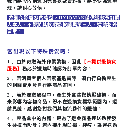
我們將於收到您的完整退款資料後，將盡快為您辦
理，請耐心等候。
為避免影響您的權益
，UNIQMAN僅供退款予訂購
人本人，不得將其款項退款讓與第三人，還請格外
留意。
當出現以下特殊情況時：
1﹑ 由於寄送海外作業繁複，因此
【不提供退換貨
服務】
務必於選購時確認好訂單內容。
2﹑ 因消費者個人因素需退貨時，須自行負擔產生
的相關費用及自行將商品寄回。
3﹑ 若於運送過程中，產生外盒些微擠壓破損，而
未影響內容物商品，恕不在退換貨標準範圍內，還
請見諒，感謝您對我們與物流夥伴的體恤。
4﹑ 產品盒中的內襯，是為了避免商品運送過程發
生碰撞而設計；若內襯出現凹損、裂痕，為運送過