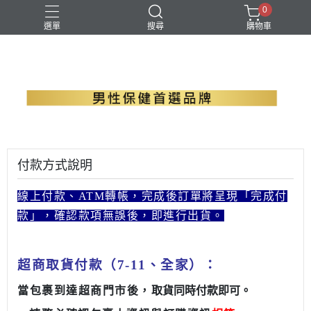
0
選單
搜尋
購物車
B群+馬卡
EPA魚油
瑪卡
精胺酸
螯合鋅
付款方式說明
線上付款、ATM轉帳，完成後訂單將呈現「完成付
款」，確認款項無誤後，即進行出貨。
超商取貨付款（
7-11、全家）
：
當包裹到達超商門市後，
取貨同時付款即可
。