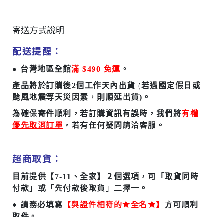
寄送方式說明
配送提醒：
●
台灣地區全館
滿 $490 免運
。
產品將於訂購後2個工作天內出貨
(若遇國定假日或
颱風地震等天災因素，則順延出貨)
。
為確保寄件順利，若訂購資訊有誤時，我們將
有權
優先取消訂單
，若有任何疑問請洽客服。
超商取貨
：
目前提供【7-11、全家】２個選項，可「
取貨同時
付款
」或「
先付款後取貨
」二擇一。
●
請務必填寫
【與證件相符的★全名★】
方可順利
取件。