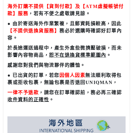
海外訂購不提供【貨到付款】及【ATM虛擬帳號付
款】服務
，若有不便之處敬請見諒。
● 由於寄送海外作業繁複，且郵資耗損較高，因此
【不提供退換貨服務】
務必於選購時確認好訂單內
容。
於長途運送過程中，產生外盒些微擠壓破損，而未
影響內容物商品，
恕不在退換貨標準範圍內
。
感謝您對我們與物流夥伴的體恤。
● 已出貨的訂單，若您
因個人因素
無法順利取得包
裹或拒收包裹，無論包裹是否退回UNIQMAN，
一律不予退款
，請您在訂單確認前，務必再三確認
收件資料的正確性
。