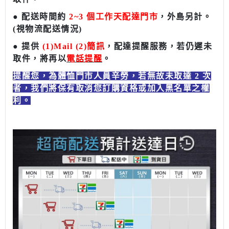
●
配送時間約
2~3 個工作天配達門市
，外島另計。
(視物流配送情況)
●
提供
(1)Mail (2)簡訊
，配達提醒服務，若仍遲未
取件，將再以
電話提醒
。
提醒您，為體恤門市人員辛勞，若無故未取達 2 次
者，我們將保有取消您訂購資格或加入黑名單之權
利。