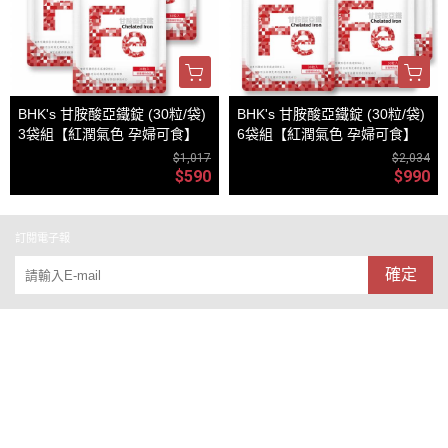
BHK's 甘胺酸亞鐵錠 (30粒/袋)
BHK's 甘胺酸亞鐵錠 (30粒/袋)
3袋組【紅潤氣色 孕婦可食】
6袋組【紅潤氣色 孕婦可食】
$1,017
$2,034
$590
$990
訂閱電子報
確定
關於
全部商品
付款方式說明