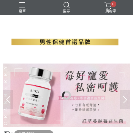
0
選單
搜尋
購物車
B群+馬卡
EPA魚油
瑪卡
精胺酸
螯合鋅