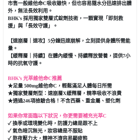
市售一般維他命C吸收雖快，但也容易隨水分迅速排出體
外，無法長效利用。
BHK's 採用獨家雙層式錠劑技術，一顆實現「即刻救
援」與「長效守護」。
【速崩層｜速攻】5分鐘迅速崩解，立刻提供身體所需能
量。
【緩釋層｜持續】在體內緩慢、持續釋放營養，提供7小
時的抗氧守護。
BHK’s 光萃維他命C推薦
★足量 500mg維他命C，輕鬆滿足人體每日所需
★獨家雙層劑型：速崩層X緩釋層，精準吸收不浪費
★通過246項檢驗合格！不含西藥、重金屬、塑化劑
如果你常面臨以下狀況，你更需要補充光萃C
✓ 換季或環境變化時，防護力總是跟不上
✓ 氣色暗沉無光，妝容總是不服貼
✓ 熬夜壓力大，精神不濟容易顯疲態