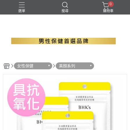
0
選單
搜尋
購物車
B群+馬卡
EPA魚油
瑪卡
精胺酸
螯合鋅
女性保健
美顏系列