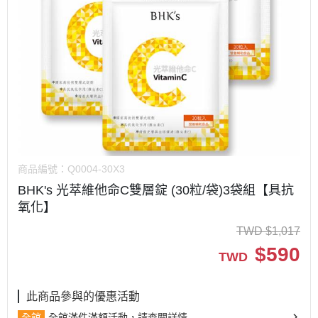
商品編號：
Q0004-30X3
BHK's 光萃維他命C雙層錠 (30粒/袋)3袋組【具抗
氧化】
TWD
$
1,017
$
590
TWD
此商品參與的優惠活動
全館
全館滿件滿額活動，請查閱詳情