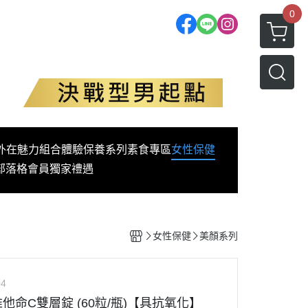
0
外在魅力
組合體驗
保養系列
素食專區
女性保健
部落格
會員獨家禮遇
女性保健
美顏系列
04
萃維他命C雙層錠 (60粒/瓶)【具抗氧化】