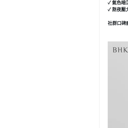
✓ 氣色
✓ 熬夜
社群口碑