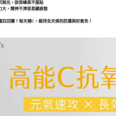
暗沉無光，妝容總是不服貼
壓力大，精神不濟容易顯疲態
瘋狂回購！每天補C，維持全天候的防護與好氣色！