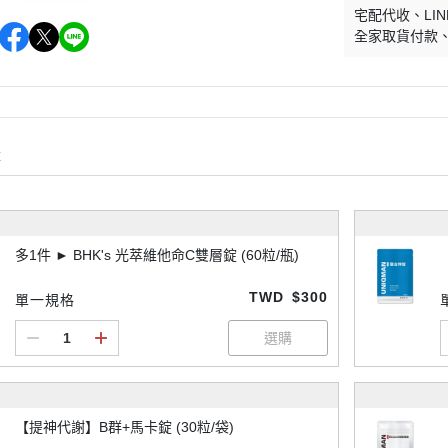
宅配代收
LIN
全家取貨付款
購
多1件 ► BHK's 光萃維他命C雙層錠 (60粒/瓶)
TWD
$300
單一規格
【提神代謝】B群+馬卡錠 (30粒/袋)