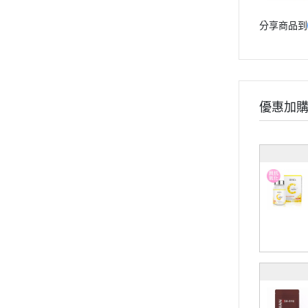
孕婦系列
分享商品到
兒童系列
維他命
礦物質
保養系列
優惠加
輕卡控管
寵物保健
《幸福解鎖》
《健康應援》
《精實計畫》
《有型提案》
食用順序
部落格
會員獨家禮遇