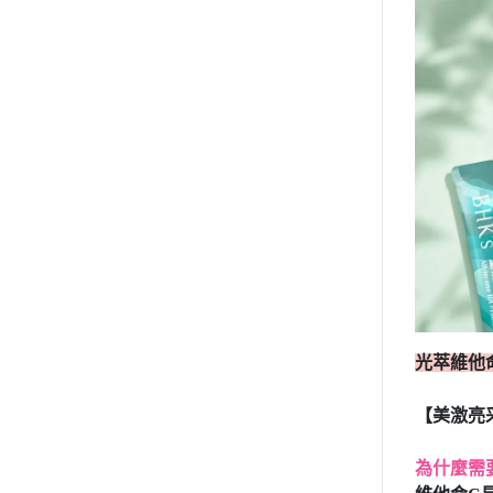
光萃維他
【美激亮
為什麼需