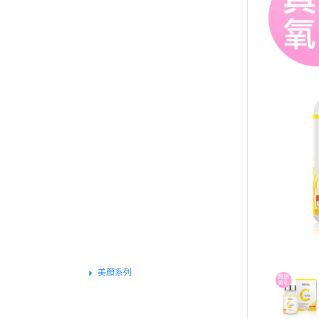
買就送▶︎私密精華體驗包
《健康定期送》
全部商品
特別推薦
基礎保健
戰力補給
運動專屬
外在魅力
組合體驗
保養系列
素食專區
女性保健
美顏系列
基礎功效
窈窕系列