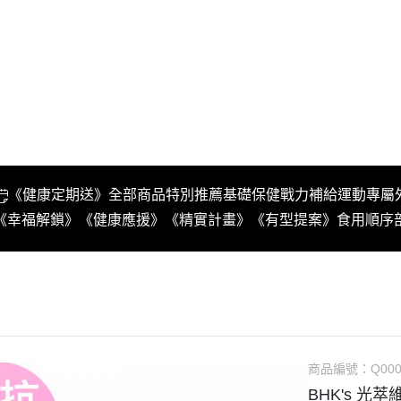
《健康定期送》
全部商品
特別推薦
基礎保健
戰力補給
運動專屬
《幸福解鎖》
《健康應援》
《精實計畫》
《有型提案》
食用順序
商品編號：
Q00
BHK's 光