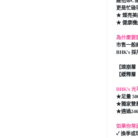
維他命C
更是忙碌
★ 燦亮
★ 健康
為什麼要
市售一般
BHK'
【速崩層
【緩釋層
BHK’s
★足量 5
★獨家雙
★通過2
如果你常
✓ 換季