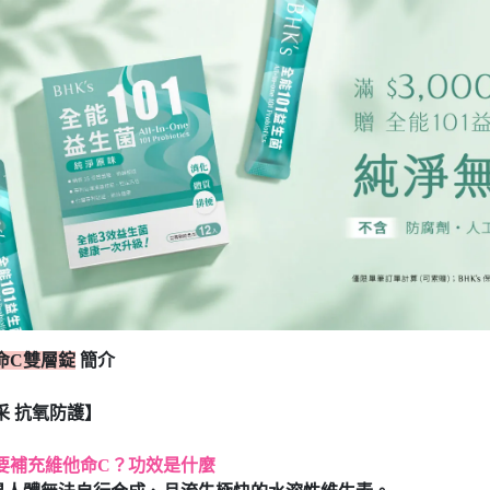
命C雙層錠
簡介
采 抗氧防護】
要補充維他命C？功效是什麼