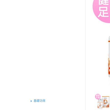
買就送▶︎私密精華體驗包
《健康定期送》
全部商品
特別推薦
基礎保健
戰力補給
運動專屬
外在魅力
組合體驗
保養系列
素食專區
女性保健
美顏系列
基礎功效
窈窕系列