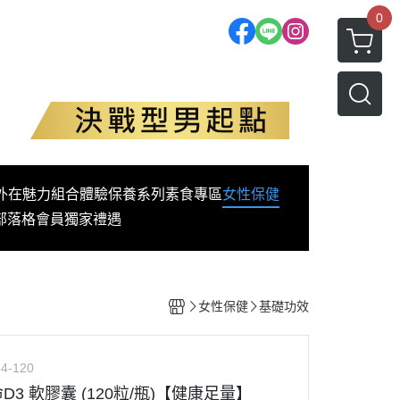
0
外在魅力
組合體驗
保養系列
素食專區
女性保健
部落格
會員獨家禮遇
女性保健
基礎功效
4-120
命D3 軟膠囊 (120粒/瓶)【健康足量】