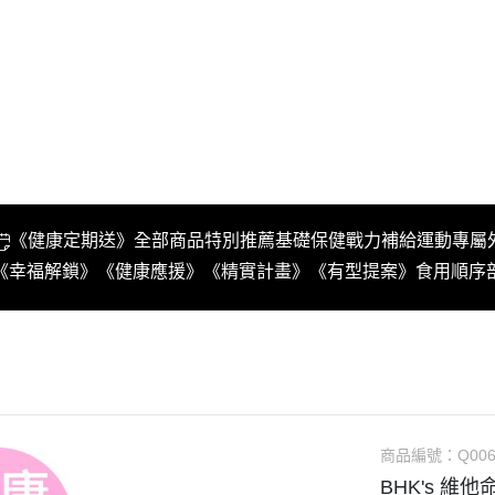
《健康定期送》
全部商品
特別推薦
基礎保健
戰力補給
運動專屬
《幸福解鎖》
《健康應援》
《精實計畫》
《有型提案》
食用順序
商品編號：
Q006
BHK's 維他