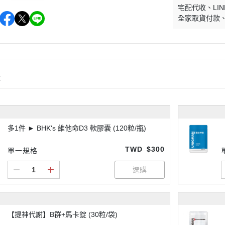
宅配代收
LIN
全家取貨付款
購
多1件 ► BHK's 維他命D3 軟膠囊 (120粒/瓶)
TWD
$300
單一規格
【提神代謝】B群+馬卡錠 (30粒/袋)