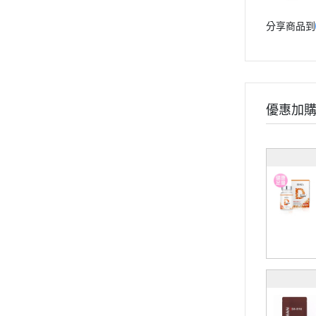
孕婦系列
分享商品到
兒童系列
維他命
礦物質
保養系列
優惠加
輕卡控管
寵物保健
《幸福解鎖》
《健康應援》
《精實計畫》
《有型提案》
食用順序
部落格
會員獨家禮遇