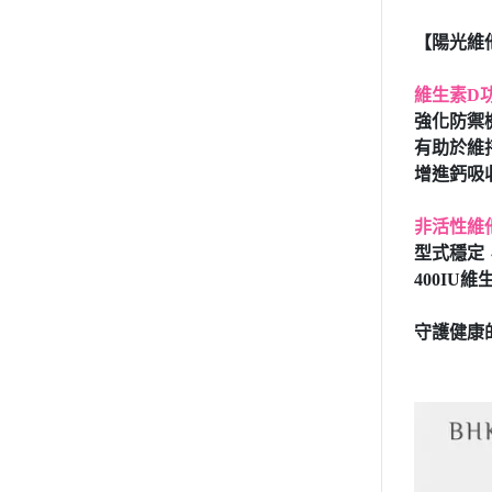
【陽光維他
維生素D
強化防禦
有助於維
增進鈣吸
非活性維
型式穩定
400I
守護健康