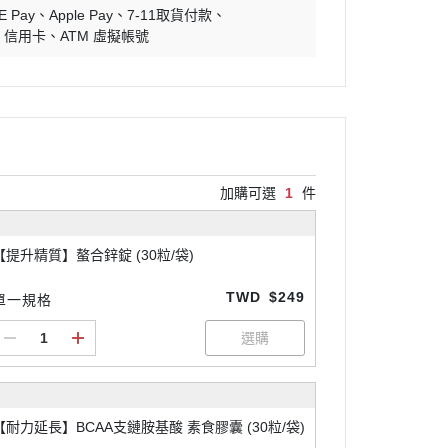
E Pay
Apple Pay
7-11取貨付款
信用卡
ATM 虛擬帳號
加購可選
1
件
【提升精質】螯合鋅錠 (30粒/袋)
TWD
$249
單一規格
【耐力延長】BCAA支鏈胺基酸 素食膠囊 (30粒/袋)