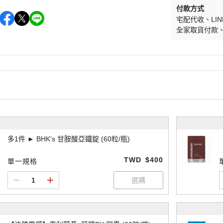
付款方式
宅配代收
LIN
全家取貨付款
購
多1件 ► BHK's 甘胺酸亞鐵錠 (60粒/瓶)
TWD
$400
單一規格