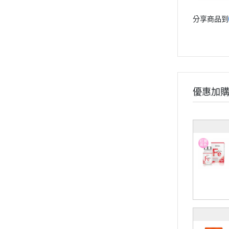
孕婦系列
分享商品到
兒童系列
維他命
礦物質
保養系列
輕卡控管
優惠加
寵物保健
《幸福解鎖》
《健康應援》
《精實計畫》
《有型提案》
食用順序
部落格
會員獨家禮遇