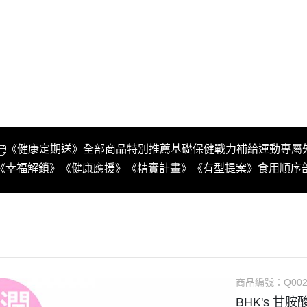
《健康定期送》
全部商品
特別推薦
基礎保健
戰力補給
運動專屬
《幸福解鎖》
《健康應援》
《精實計畫》
《有型提案》
食用順序
商品編號：
Q002
BHK's 甘