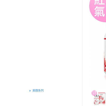
買就送▶︎私密精華體驗包
《健康定期送》
全部商品
特別推薦
基礎保健
戰力補給
運動專屬
外在魅力
組合體驗
保養系列
素食專區
女性保健
美顏系列
基礎功效
窈窕系列