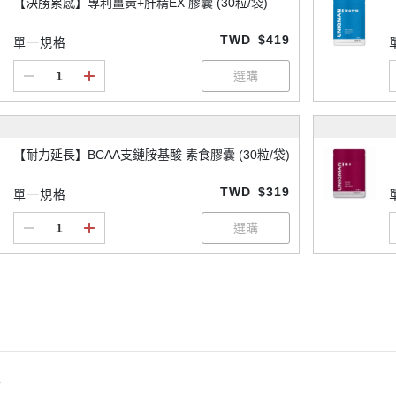
【決勝累感】專利薑黃+肝精EX 膠囊 (30粒/袋)
TWD
$419
單一規格
【耐力延長】BCAA支鏈胺基酸 素食膠囊 (30粒/袋)
TWD
$319
單一規格
情