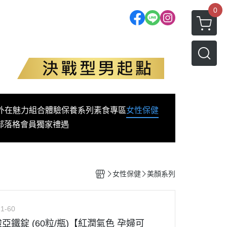
0
外在魅力
組合體驗
保養系列
素食專區
女性保健
部落格
會員獨家禮遇
女性保健
美顏系列
1-60
胺酸亞鐵錠 (60粒/瓶)【紅潤氣色 孕婦可