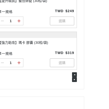
【提升精質】螯合鋅錠 (30粒/袋)
TWD
$249
單一規格
【強力助攻】瑪卡 膠囊 (30粒/袋)
TWD
$319
單一規格