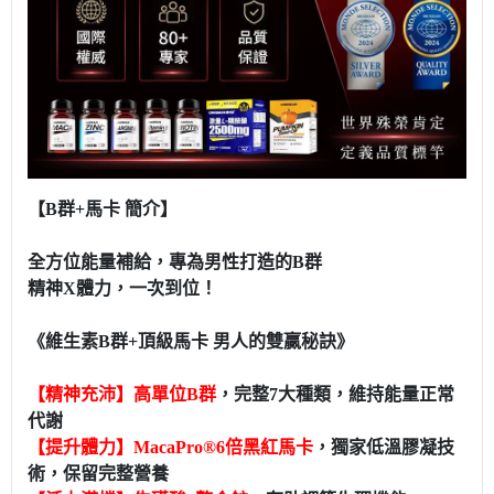
【B群+馬卡 簡介】
全方位能量補給，專為男性打造的B群
精神X體力，一次到位！
《維生素B群+頂級馬卡 男人的雙贏秘訣》
【精神充沛】高單位B群
，完整7大種類，維持能量正常
代謝
【提升體力】MacaPro®6倍黑紅馬卡
，獨家低溫膠凝技
術，保留完整營養