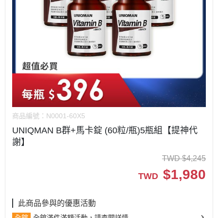
商品編號：
N0001-60X5
UNIQMAN B群+馬卡錠 (60粒/瓶)5瓶組【提神代
謝】
TWD
$
4,245
$
1,980
TWD
此商品參與的優惠活動
全館
全館滿件滿額活動，請查閱詳情