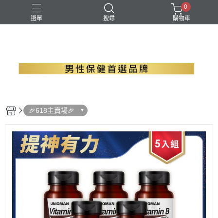
0
選單
搜尋
購物車
B群+馬卡
EPA魚油
瑪卡
精胺酸
螯合鋅
🎉618主賣場🎉