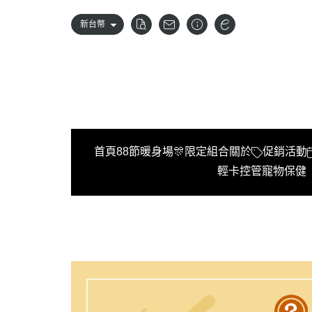
新台幣
首頁
88節暖身場🎊限定組合
關於
促銷活動
輕卡控管
寵物保健