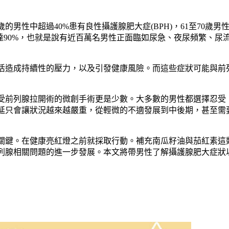
的男性中超過40%患有良性攝護腺肥大症(BPH)，61至70歲男
高達90%，也就是說有近百萬名男性正面臨如尿急、夜尿頻繁、尿
活造成持續性的壓力，以及引發健康風險。而這些症狀可能與前
受前列腺拉開術的微創手術更是少數。大多數的男性都選擇忍受
延只會讓狀況越來越嚴重，從輕微的不適發展到中後期，甚至需
關鍵。在健康亮紅燈之前就採取行動。補充南瓜籽油與茄紅素這
列腺相關問題的進一步發展。本文將帶男性了解攝護腺肥大症狀