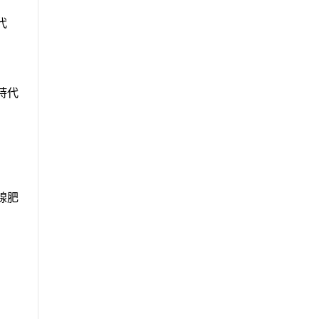
代
持代
腺肥