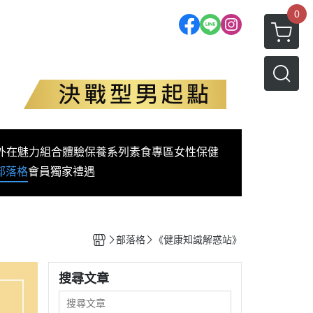
0
外在魅力
組合體驗
保養系列
素食專區
女性保健
部落格
會員獨家禮遇
部落格
《健康知識解惑站》
搜尋文章