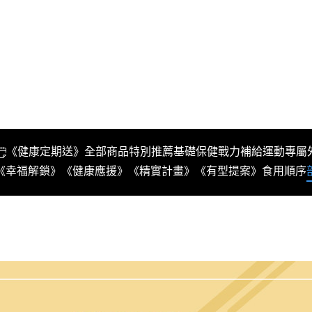
《健康定期送》
全部商品
特別推薦
基礎保健
戰力補給
運動專屬
《幸福解鎖》
《健康應援》
《精實計畫》
《有型提案》
食用順序