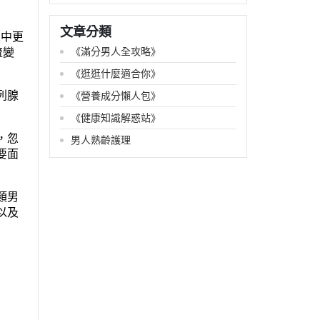
文章分類
性中更
《滿分男人全攻略》
流變
《逛逛什麼適合你》
列腺
《營養成分懶人包》
《健康知識解惑站》
，忽
男人熟齡護理
要面
類男
以及