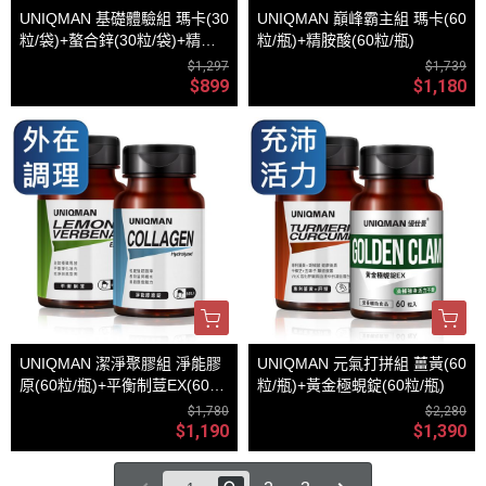
UNIQMAN 基礎體驗組 瑪卡(30
UNIQMAN 巔峰霸主組 瑪卡(60
粒/袋)+螯合鋅(30粒/袋)+精胺
粒/瓶)+精胺酸(60粒/瓶)
酸(30粒/袋)
$1,297
$1,739
$899
$1,180
UNIQMAN 潔淨聚膠組 淨能膠
UNIQMAN 元氣打拼組 薑黃(60
原(60粒/瓶)+平衡制荳EX(60粒/
粒/瓶)+黃金極蜆錠(60粒/瓶)
瓶)
$1,780
$2,280
$1,190
$1,390