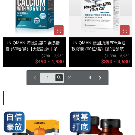
UNIQMAN 海藻鈣鎂D 素食膠
UNIQMAN 德國頂級EPA魚油
囊 (60粒/盒)【天然鈣源｜多入
軟膠囊 (60粒/盒)【好油領航｜
更優惠】
多入更優惠】
$790 ~ 3,950
$1,390 ~ 6,950
$490 ~ 1,980
$890 ~ 3,680
2
...
4
組合體驗