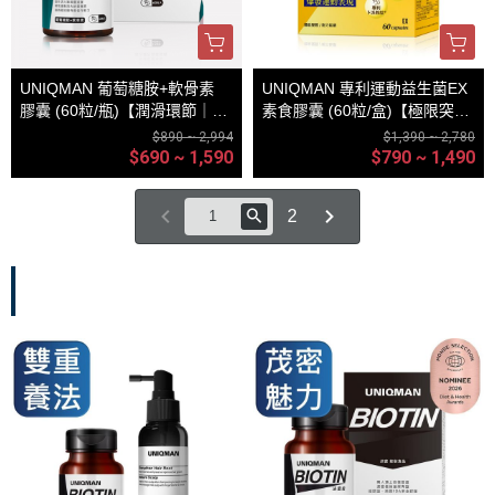
UNIQMAN 葡萄糖胺+軟骨素
UNIQMAN 專利運動益生菌EX
膠囊 (60粒/瓶)【潤滑環節｜多
素食膠囊 (60粒/盒)【極限突破
入更優惠】
｜多入更優惠】
$890 ~ 2,994
$1,390 ~ 2,780
$690 ~ 1,590
$790 ~ 1,490
2
外在魅力
、
保養系列