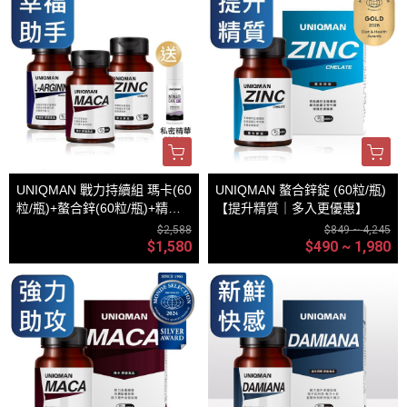
UNIQMAN 戰力持續組 瑪卡(60
UNIQMAN 螯合鋅錠 (60粒/瓶)
粒/瓶)+螯合鋅(60粒/瓶)+精胺
【提升精質｜多入更優惠】
酸(60粒/瓶)
$2,588
$849 ~ 4,245
$1,580
$490 ~ 1,980