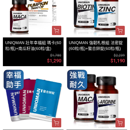
UNIQMAN 壯年幸福組 瑪卡(60
UNIQMAN 強韌札根組 法密錠
粒/瓶)+南瓜籽油(60粒/盒)
(60粒/瓶)+螯合鋅錠(60粒/瓶)
$1,780
$2,239
$1,290
$1,190