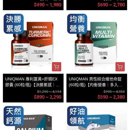
$490 ~ 1,980
$690 ~ 2,780
UNIQMAN 專利薑黃+肝精EX
UNIQMAN 男性綜合維他命錠
膠囊 (60粒/瓶)【決勝累感｜多
(60粒/瓶)【均衡營養｜多入更
入更優惠】
優惠】
$1,290 ~ 4,194
$990 ~ 4,950
$890 ~ 2,290
$590 ~ 2,380