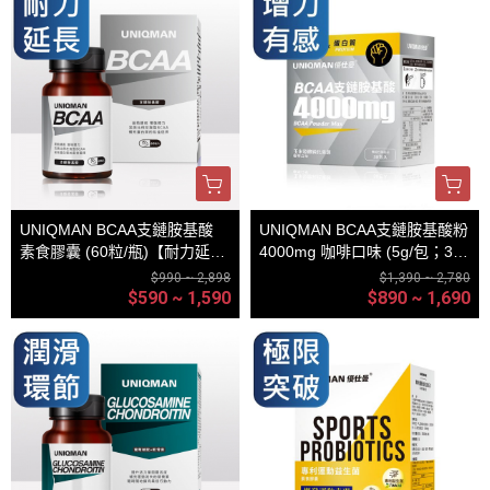
UNIQMAN BCAA支鏈胺基酸
UNIQMAN BCAA支鏈胺基酸粉
素食膠囊 (60粒/瓶)【耐力延長
4000mg 咖啡口味 (5g/包；30
｜多入更優惠】
包/盒)【增力有感｜多入更優
$990 ~ 2,898
$1,390 ~ 2,780
惠】
$590 ~ 1,590
$890 ~ 1,690