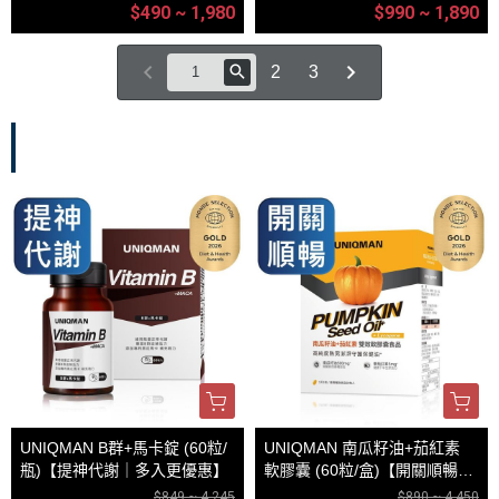
$490 ~ 1,980
$990 ~ 1,890
2
3
基礎保健
UNIQMAN B群+馬卡錠 (60粒/
UNIQMAN 南瓜籽油+茄紅素
瓶)【提神代謝｜多入更優惠】
軟膠囊 (60粒/盒)【開關順暢｜
多入更優惠】
$849 ~ 4,245
$890 ~ 4,450