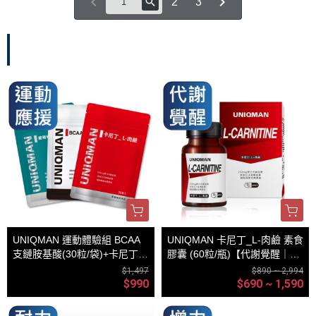
2
3
運動專屬
UNIQMAN 運動體驗組 BCAA
UNIQMAN 卡尼丁_L-肉鹼 素食
支鏈胺基酸(30粒/袋)+卡尼丁_
膠囊 (60粒/瓶)【代謝覺醒｜多
肉鹼(30粒/袋)+軟骨素(30粒/
入更優惠】
$1,497
$890 ~ 2,994
袋)
$990
$690 ~ 1,590