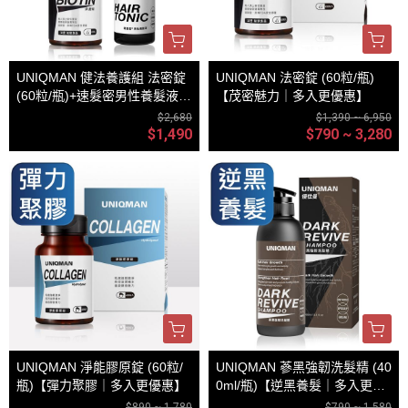
UNIQMAN 健法養護組 法密錠
UNIQMAN 法密錠 (60粒/瓶)
(60粒/瓶)+速髮密男性養髮液(1
【茂密魅力｜多入更優惠】
00ml/瓶)
$2,680
$1,390 ~ 6,950
$1,490
$790 ~ 3,280
UNIQMAN 淨能膠原錠 (60粒/
UNIQMAN 蔘黑強韌洗髮精 (40
瓶)【彈力聚膠｜多入更優惠】
0ml/瓶)【逆黑養髮｜多入更優
惠】
$890 ~ 1,780
$790 ~ 1,580