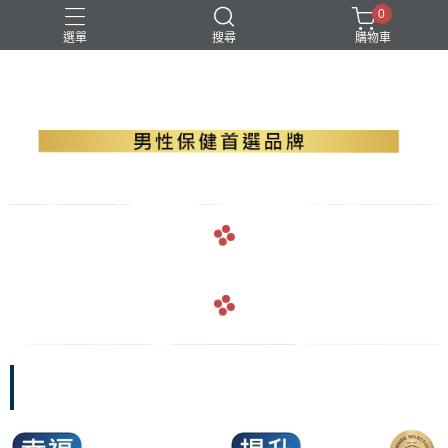
0
選單
搜尋
購物車
B群+馬卡
EPA魚油
瑪卡
精胺酸
螯合鋅
navigate_before
navigate_next
navigate_before
navigate_next
戰力補給