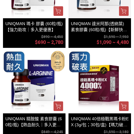
UNIQMAN 瑪卡 膠囊 (60粒/瓶)
UNIQMAN 達米阿那(透納葉)
【強力助攻｜多入更優惠】
素食膠囊 (60粒/瓶)【新鮮快感
｜多入更優惠】
$890 ~ 4,450
$1,590 ~ 7,950
$690 ~ 2,780
$1,090 ~ 4,480
UNIQMAN 精胺酸 素食膠囊 (6
UNIQMAN 40倍極戰黑瑪卡粉E
0粒/瓶)【熱血耐久｜多入更優
X (3g/包；30包/盒)【瑪力破表
惠】
｜多入更優惠】
$849 ~ 4,245
$1,590 ~ 3,180