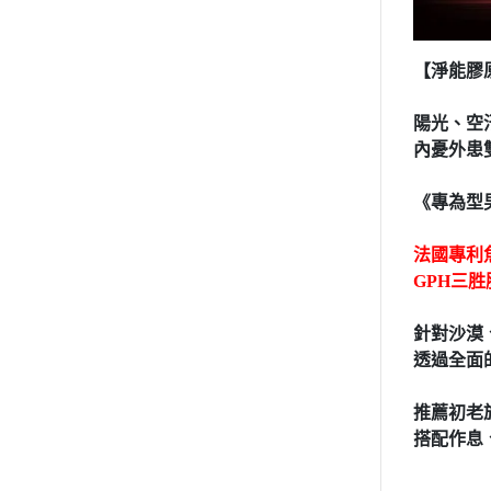
【淨能膠
陽光、空
內憂外患
《專為型
法國專利
GPH三胜
針對沙漠
透過全面
推薦初老
搭配作息