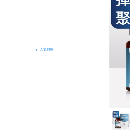
買就送▶︎私密精華體驗包
《健康定期送》
全部商品
特別推薦
新品上市
人氣熱銷
最強老爸
冬季推薦
夏日推薦
基礎保健
戰力補給
運動專屬
外在魅力
組合體驗
保養系列