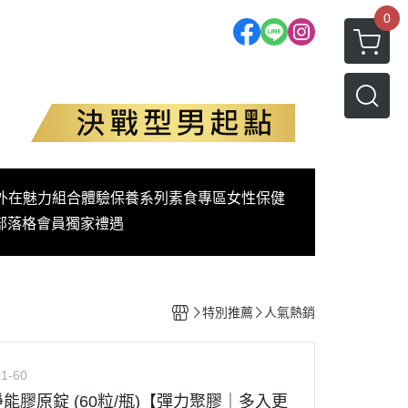
0
外在魅力
組合體驗
保養系列
素食專區
女性保健
部落格
會員獨家禮遇
特別推薦
人氣熱銷
1-60
 淨能膠原錠 (60粒/瓶)【彈力聚膠｜多入更