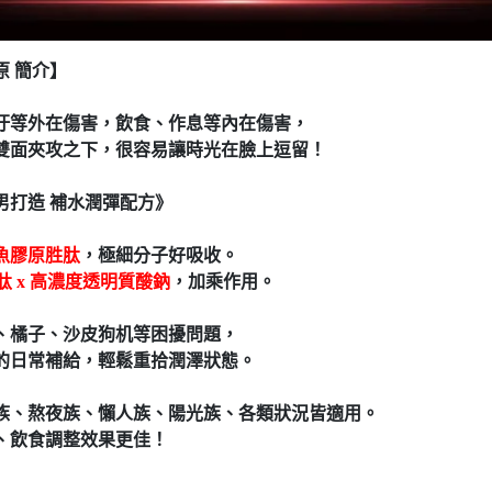
原 簡介】
汙等外在傷害，飲食、作息等內在傷害，
雙面夾攻之下，很容易讓時光在臉上逗留！
男打造 補水潤彈配方》
魚膠原胜肽
，極細分子好吸收。
肽 x 高濃度透明質酸鈉
，加乘作用。
、橘子、沙皮狗机等困擾問題，
的日常補給，輕鬆重拾潤澤狀態。
族、熬夜族、懶人族、陽光族、各類狀況皆適用。
、飲食調整效果更佳！