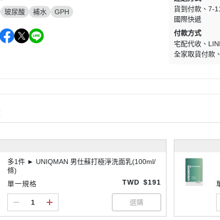
貨到付款
7-
玻尿酸
補水
GPH
國際快遞
付款方式
宅配代收
LIN
全家取貨付款
購
多1件 ► UNIQMAN 男仕蘇打極淨洗面乳(100ml/
條)
TWD
$191
單一規格