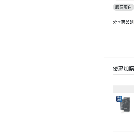
素食專區
膠原蛋白
女性保健
分享商品到
輕卡控管
寵物保健
《幸福解鎖》
《健康應援》
《精實計畫》
《有型提案》
優惠加
食用順序
部落格
會員獨家禮遇