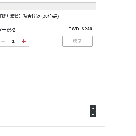
【提升精質】螯合鋅錠 (30粒/袋)
TWD
$249
單一規格