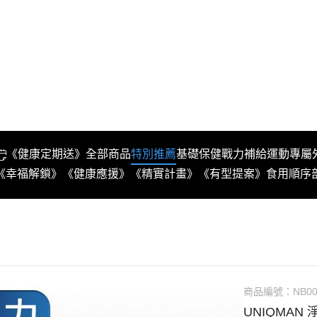
《健康定期送》
全部商品
特別推薦
基礎保健
戰力補給
運動專屬
《幸福解鎖》
《健康應援》
《精實計畫》
《有型提案》
食用順序
商品編號：
NB00
UNIQMAN