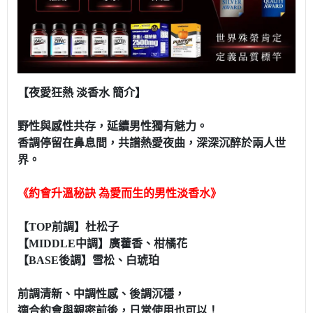
【夜愛狂熱 淡香水 簡介】
野性與感性共存，延續男性獨有魅力。
香調停留在鼻息間，共譜熱愛夜曲，深深沉醉於兩人世
界。
《約會升溫秘訣 為愛而生的男性淡香水》
【TOP前調】杜松子
【MIDDLE中調】廣藿香、柑橘花
【BASE後調】雪松、白琥珀
前調清新、中調性感、後調沉穩，
適合約會與親密前後，日常使用也可以！