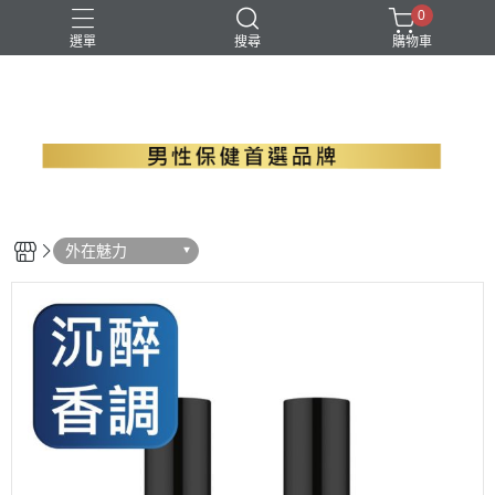
0
選單
搜尋
購物車
B群+馬卡
EPA魚油
瑪卡
精胺酸
螯合鋅
外在魅力