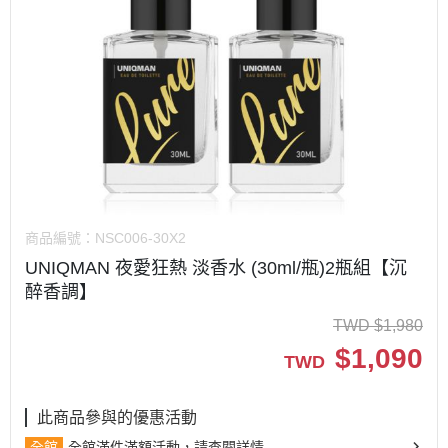
商品編號：
NSC006-30X2
UNIQMAN 夜愛狂熱 淡香水 (30ml/瓶)2瓶組【沉
醉香調】
TWD
$
1,980
$
1,090
TWD
此商品參與的優惠活動
全館
全館滿件滿額活動，請查閱詳情