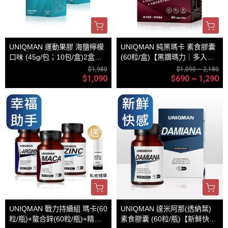
UNIQMAN 運動果膠 海鹽檸檬
UNIQMAN 純黑瑪卡 素食膠囊
口味 (45g/包；10包/盒)2盒組
(60粒/盒)【黑鑽瑪力｜多入更
【高效續航】
優惠】
$1,980
$1,090 ~ 2,180
$1,090
$690 ~ 1,290
UNIQMAN 戰力持續組 瑪卡(60
UNIQMAN 達米阿那(透納葉)
粒/瓶)+螯合鋅(60粒/瓶)+精胺
素食膠囊 (60粒/瓶)【新鮮快感