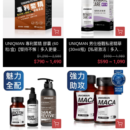
UNIQMAN 專利鱉精 膠囊 (60
UNIQMAN 男仕極戰私密精華
粒/盒)【堅持不懈｜多入更優
(30ml/瓶)【私密激活｜多入更
惠】
優惠】
$1,290 ~ 2,580
$990 ~ 1,980
$790 ~ 1,490
$590 ~ 1,090