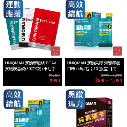
UNIQMAN 運動體驗組 BCAA
UNIQMAN 運動果膠 海鹽檸檬
支鏈胺基酸(30粒/袋)+卡尼丁_
口味 (45g/包；10包/盒)【高效
肉鹼(30粒/袋)+軟骨素(30粒/
續航｜多入更優惠】
$1,497
$990 ~ 1,980
袋)
$990
$590 ~ 1,090