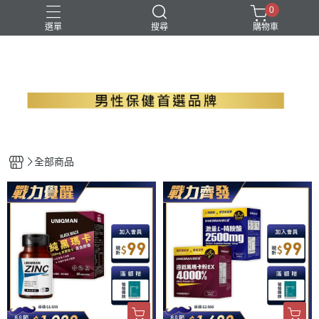
0
選單
搜尋
購物車
B群+馬卡
EPA魚油
瑪卡
精胺酸
螯合鋅
全部商品