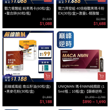
戰力覺醒組 純黑瑪卡(60粒/盒)
戰力齊發組 40倍極戰黑瑪卡粉
+螯合鋅(60粒/瓶)
EX(30包/盒)+激量L-精胺酸 沖
泡飲(30包/盒)
$1,939
$2,980
$1,088
$1,688
前線威風組 南瓜籽油(60粒/盒)
UNIQMAN 瑪卡NMN純精飲 (1
+黑麥花粉(30粒/盒)
5ml/瓶；10瓶/盒)【巔峰逆時｜
多入更優惠】
$1,880
$1,390 ~ 2,780
$1,188
$890 ~ 1,690