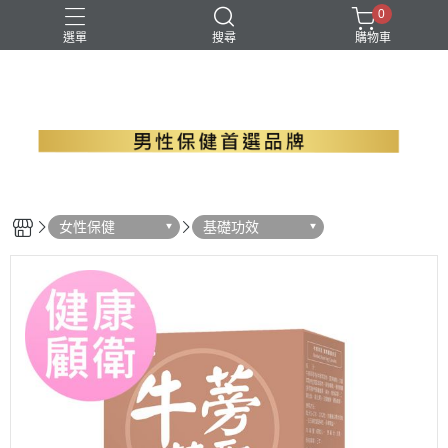
0
選單
搜尋
購物車
B群+馬卡
EPA魚油
瑪卡
精胺酸
螯合鋅
女性保健
基礎功效