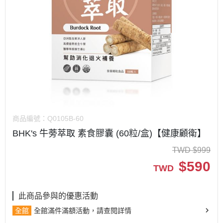
商品編號：
Q0105B-60
BHK's 牛蒡萃取 素食膠囊 (60粒/盒)【健康顧衛】
TWD
$
999
$
590
TWD
此商品參與的優惠活動
全館
全館滿件滿額活動，請查閱詳情