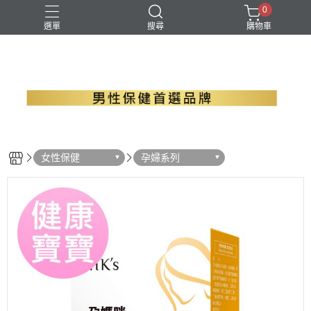
0
選單
搜尋
購物車
B群+馬卡
EPA魚油
瑪卡
精胺酸
螯合鋅
女性保健
孕婦系列