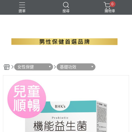
0
選單
搜尋
購物車
B群+馬卡
EPA魚油
瑪卡
精胺酸
螯合鋅
女性保健
基礎功效