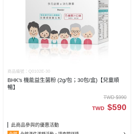
商品編號：
Q0102E-30
BHK's 機能益生菌粉 (2g/包；30包/盒)【兒童順
暢】
TWD
$
990
$
590
TWD
此商品參與的優惠活動
全館
全館滿件滿額活動，請查閱詳情