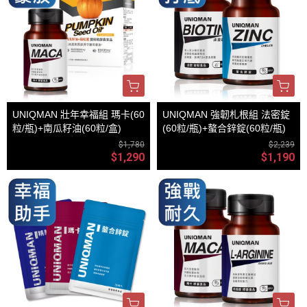
UNIQMAN 壯年幸福組 瑪卡(60
UNIQMAN 強韌札根組 法密錠
粒/瓶)+南瓜籽油(60粒/盒)
(60粒/瓶)+螯合鋅錠(60粒/瓶)
$1,780
$2,239
$1,290
$1,190