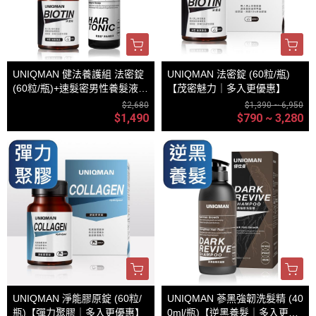
UNIQMAN 健法養護組 法密錠
UNIQMAN 法密錠 (60粒/瓶)
(60粒/瓶)+速髮密男性養髮液(1
【茂密魅力｜多入更優惠】
00ml/瓶)
$2,680
$1,390 ~ 6,950
$1,490
$790 ~ 3,280
UNIQMAN 淨能膠原錠 (60粒/
UNIQMAN 蔘黑強韌洗髮精 (40
瓶)【彈力聚膠｜多入更優惠】
0ml/瓶)【逆黑養髮｜多入更優