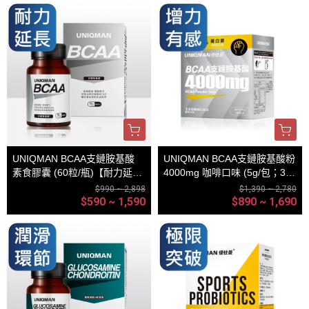
UNIQMAN BCAA支鏈胺基酸
UNIQMAN BCAA支鏈胺基酸粉
素食膠囊 (60粒/瓶)【耐力延長
4000mg 咖啡口味 (5g/包；30
｜多入更優惠】
包/盒)【增力有感｜多入更優
$990 ~ 2,898
$1,390 ~ 2,780
惠】
$590 ~ 1,590
$890 ~ 1,690