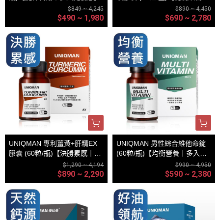
多入更優惠】
$849 ~ 4,245
$890 ~ 4,450
$490 ~ 1,980
$690 ~ 2,780
UNIQMAN 專利薑黃+肝精EX
UNIQMAN 男性綜合維他命錠
膠囊 (60粒/瓶)【決勝累感｜多
(60粒/瓶)【均衡營養｜多入更
入更優惠】
優惠】
$1,290 ~ 4,194
$990 ~ 4,950
$890 ~ 2,290
$590 ~ 2,380