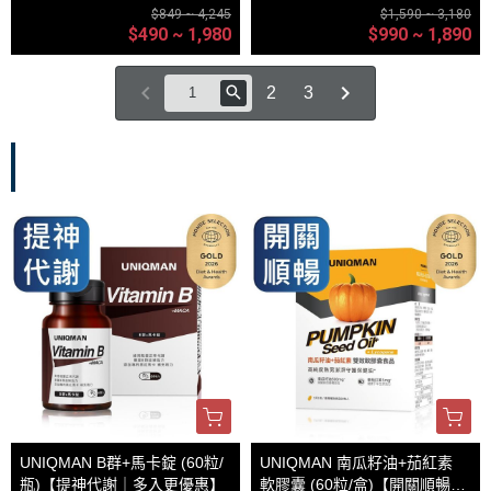
惠】
｜多入更優惠】
$849 ~ 4,245
$1,590 ~ 3,180
$490 ~ 1,980
$990 ~ 1,890
2
3
基礎保健
UNIQMAN B群+馬卡錠 (60粒/
UNIQMAN 南瓜籽油+茄紅素
瓶)【提神代謝｜多入更優惠】
軟膠囊 (60粒/盒)【開關順暢｜