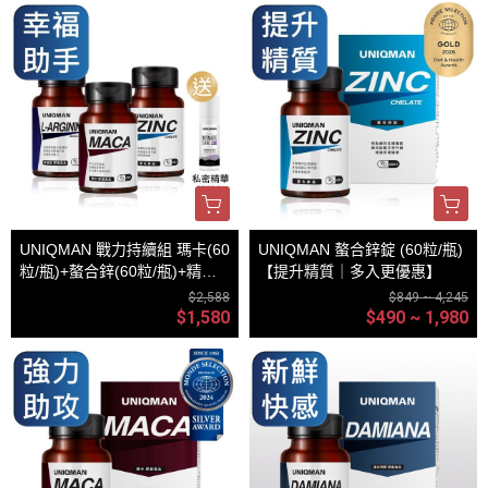
UNIQMAN 戰力持續組 瑪卡(60
UNIQMAN 螯合鋅錠 (60粒/瓶)
粒/瓶)+螯合鋅(60粒/瓶)+精胺
【提升精質｜多入更優惠】
酸(60粒/瓶)
$2,588
$849 ~ 4,245
$1,580
$490 ~ 1,980