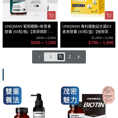
UNIQMAN 葡萄糖胺+軟骨素
UNIQMAN 專利運動益生菌EX
膠囊 (60粒/瓶)【潤滑環節｜多
素食膠囊 (60粒/盒)【極限突破
入更優惠】
｜多入更優惠】
$890 ~ 2,994
$1,390 ~ 2,780
$690 ~ 1,590
$790 ~ 1,490
2
外在魅力
、
保養系列