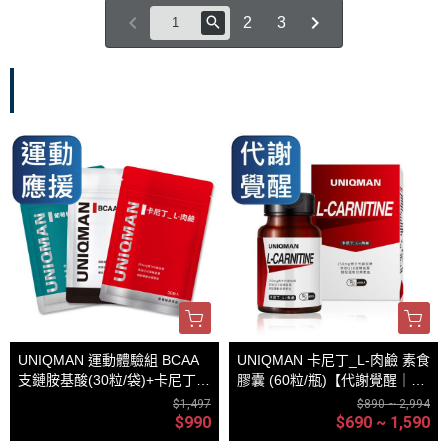
2
3
運動專屬
UNIQMAN 運動體驗組 BCAA
UNIQMAN 卡尼丁_L-肉鹼 素食
支鏈胺基酸(30粒/袋)+卡尼丁_
膠囊 (60粒/瓶)【代謝覺醒｜多
肉鹼(30粒/袋)+軟骨素(30粒/
入更優惠】
$1,497
$890 ~ 2,994
袋)
$990
$690 ~ 1,590