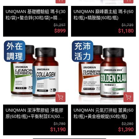
UNIQMAN 基礎體驗組 瑪卡(30
UNIQMAN 巔峰霸主組 瑪卡(60
粒/袋)+螯合鋅(30粒/袋)+精胺
粒/瓶)+精胺酸(60粒/瓶)
酸(30粒/袋)
$1,297
$1,739
$899
$1,180
UNIQMAN 潔淨聚膠組 淨能膠
UNIQMAN 元氣打拼組 薑黃(60
原(60粒/瓶)+平衡制荳EX(60粒/
粒/瓶)+黃金極蜆錠(60粒/瓶)
瓶)
$1,780
$2,280
$1,190
$1,390