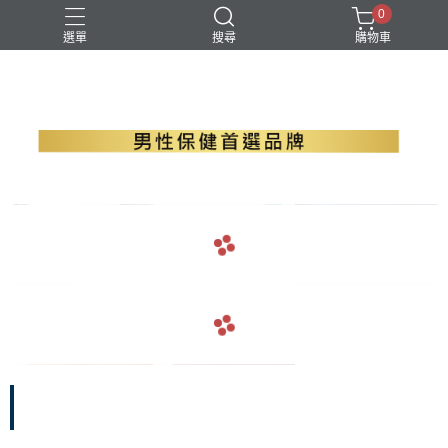
0
選單
搜尋
購物車
B群+馬卡
EPA魚油
瑪卡
精胺酸
螯合鋅
navigate_before
navigate_next
navigate_before
navigate_next
戰力補給