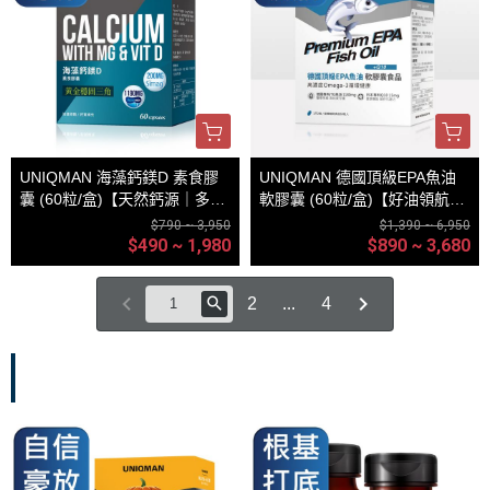
UNIQMAN 海藻鈣鎂D 素食膠
UNIQMAN 德國頂級EPA魚油
囊 (60粒/盒)【天然鈣源｜多入
軟膠囊 (60粒/盒)【好油領航｜
更優惠】
多入更優惠】
$790 ~ 3,950
$1,390 ~ 6,950
$490 ~ 1,980
$890 ~ 3,680
2
...
4
組合體驗