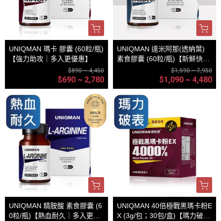
UNIQMAN 瑪卡 膠囊 (60粒/瓶)
UNIQMAN 達米阿那(透納葉)
【強力助攻｜多入更優惠】
素食膠囊 (60粒/瓶)【新鮮快感
｜多入更優惠】
$890 ~ 4,450
$1,590 ~ 7,950
$690 ~ 2,780
$1,090 ~ 4,480
UNIQMAN 精胺酸 素食膠囊 (6
UNIQMAN 40倍極戰黑瑪卡粉E
0粒/瓶)【熱血耐久｜多入更優
X (3g/包；30包/盒)【瑪力破表