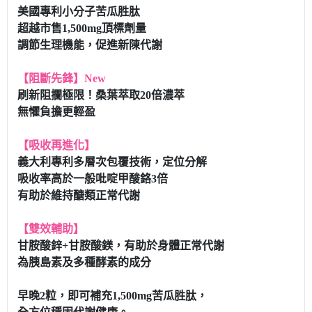
美國專利小分子苦瓜胜肽
超越市售1,500mg頂標劑量
調節生理機能，促進新陳代謝
【阻斷先鋒】New
刷新阻攔極限！桑葉萃取20倍濃萃
無懼負擔更輕盈
【吸收再進化】
義大利專利多層次包覆技術，定位分解
吸收率高於一般吡啶甲酸鉻3倍
有助於維持醣類正常代謝
【雙效輔助】
甘胺酸鋅+甘胺酸鎂，有助於身體正常代謝
為胰島素及多種酵素的成分
早晚2粒，即可補充1,500mg苦瓜胜肽，