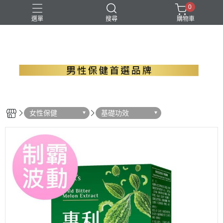
0
選單
搜尋
購物車
B群+馬卡
EPA魚油
瑪卡
精胺酸
螯合鋅
女性保健
基礎功效