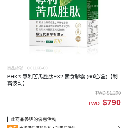
商品編號：
Q0116B-60
BHK's 專利苦瓜胜肽EX2 素食膠囊 (60粒/盒)【制
霸波動】
TWD
$
1,290
$
790
TWD
此商品參與的優惠活動
全館
全館滿件滿額活動，請查閱詳情