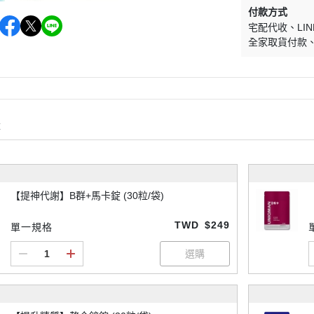
付款方式
宅配代收
LIN
全家取貨付款
購
【提神代謝】B群+馬卡錠 (30粒/袋)
TWD
$249
單一規格