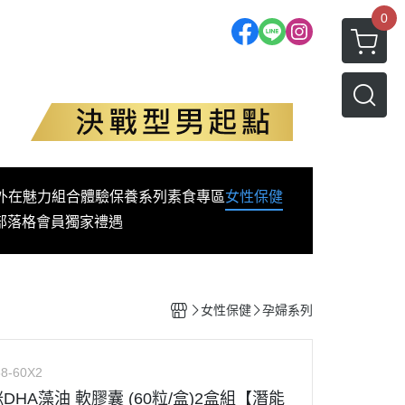
0
外在魅力
組合體驗
保養系列
素食專區
女性保健
部落格
會員獨家禮遇
女性保健
孕婦系列
8-60X2
媽咪DHA藻油 軟膠囊 (60粒/盒)2盒組【潛能