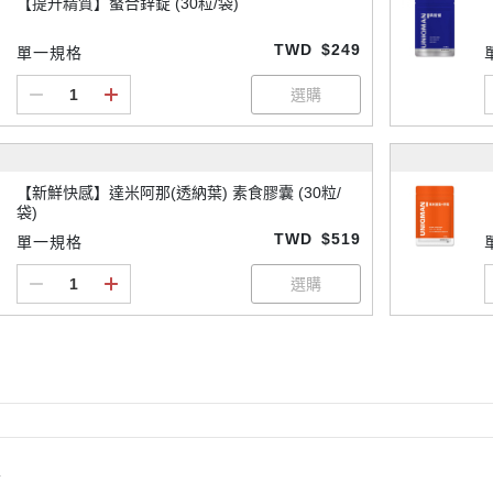
【提升精質】螯合鋅錠 (30粒/袋)
TWD
$249
單一規格
【新鮮快感】達米阿那(透納葉) 素食膠囊 (30粒/
袋)
TWD
$519
單一規格
情