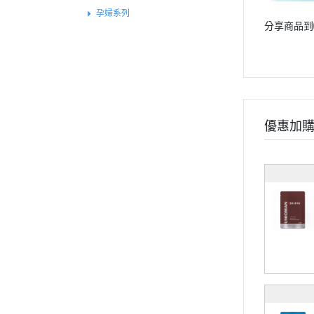
孕婦系列
分享商品到
兒童系列
維他命
礦物質
保養系列
輕卡控管
優惠加
寵物保健
《幸福解鎖》
《健康應援》
《精實計畫》
《有型提案》
食用順序
部落格
會員獨家禮遇