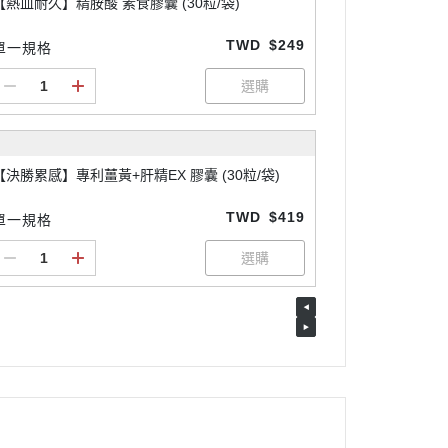
【熱血耐久】精胺酸 素食膠囊 (30粒/袋)
TWD
$249
單一規格
【決勝累感】專利薑黃+肝精EX 膠囊 (30粒/袋)
TWD
$419
單一規格