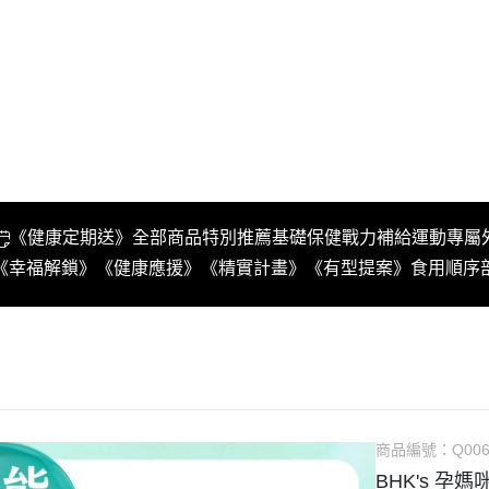
《健康定期送》
全部商品
特別推薦
基礎保健
戰力補給
運動專屬
《幸福解鎖》
《健康應援》
《精實計畫》
《有型提案》
食用順序
商品編號：
Q006
BHK's 孕