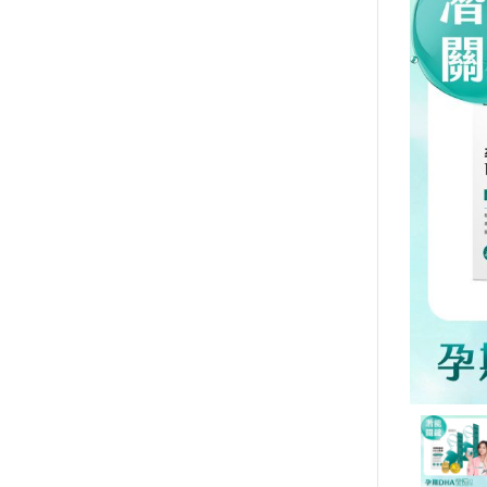
買就送▶︎私密精華體驗包
《健康定期送》
全部商品
特別推薦
基礎保健
戰力補給
運動專屬
外在魅力
組合體驗
保養系列
素食專區
女性保健
美顏系列
基礎功效
窈窕系列