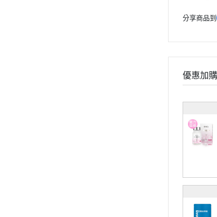
孕婦系列
分享商品到
兒童系列
維他命
礦物質
保養系列
優惠加
輕卡控管
寵物保健
《幸福解鎖》
《健康應援》
《精實計畫》
《有型提案》
食用順序
部落格
會員獨家禮遇