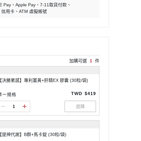
E Pay
Apple Pay
7-11取貨付款
信用卡
ATM 虛擬帳號
加購可選
1
件
【決勝累感】專利薑黃+肝精EX 膠囊 (30粒/袋)
TWD
$419
單一規格
【提神代謝】B群+馬卡錠 (30粒/袋)