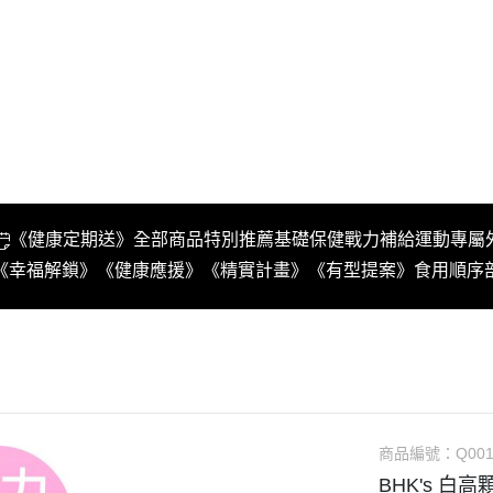
《健康定期送》
全部商品
特別推薦
基礎保健
戰力補給
運動專屬
《幸福解鎖》
《健康應援》
《精實計畫》
《有型提案》
食用順序
商品編號：
Q001
BHK's 白高