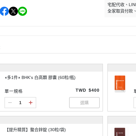
宅配代收
LIN
全家取貨付款
購
◖多1件◗ BHK's 白高顆 膠囊 (60粒/瓶)
TWD
$400
單一規格
【提升精質】螯合鋅錠 (30粒/袋)