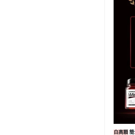
白高顆
簡