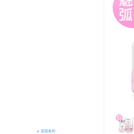
買就送▶︎私密精華體驗包
《健康定期送》
全部商品
特別推薦
基礎保健
戰力補給
運動專屬
外在魅力
組合體驗
保養系列
素食專區
女性保健
美顏系列
基礎功效
窈窕系列