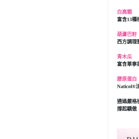
白高顆
富含13
葫蘆巴籽
西方調理
青木瓜
富含單寧
膠原蛋白
Natic
通過嚴格
撐起驕傲