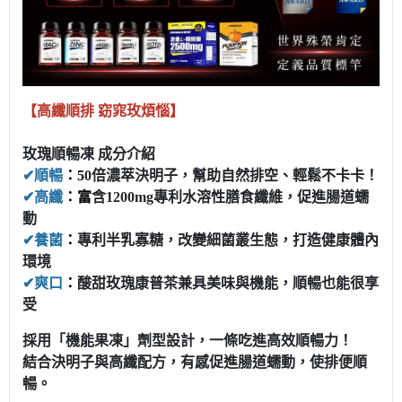
【高纖順排 窈窕玫煩惱】
玫瑰順暢凍 成分介紹
✔順暢
：
5
0倍濃萃決明子，幫助自然排空、輕鬆不卡卡！
✔高纖
：
富
含1200mg專利水溶性膳食纖維，促進腸道蠕
動
✔養菌
：
專利半乳寡糖，改變細菌叢生態，打造健康體內
環境
✔爽口
：
酸甜玫瑰康普茶兼具美味與機能，順暢也能很享
受
採用「機能果凍」劑型設計，一條吃進高效順暢力！
結合決明子與高纖配方，有感促進腸道蠕動，使排便順
暢。