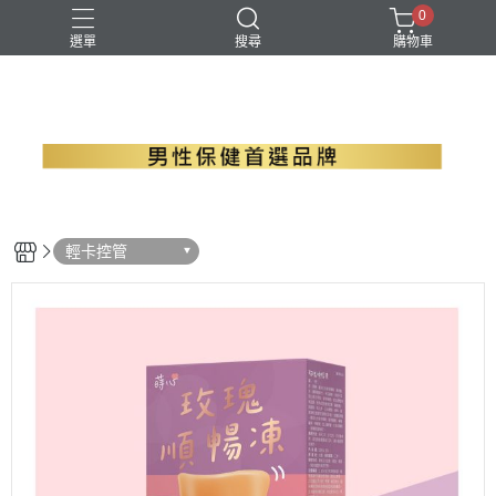
0
選單
搜尋
購物車
B群+馬卡
EPA魚油
瑪卡
精胺酸
螯合鋅
輕卡控管