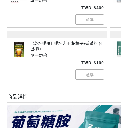
單一規格
TWD
$400
【乾杯暢快】暢杯大王 枳椇子+薑黃粉 (6
包/袋)
單一規格
TWD
$190
商品詳情