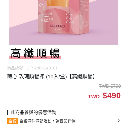
商品編號：
2FS18001A0101
蒔心 玫瑰順暢凍 (10入/盒)【高纖順暢】
TWD
$
790
$
490
TWD
此商品參與的優惠活動
全館
全館滿件滿額活動，請查閱詳情