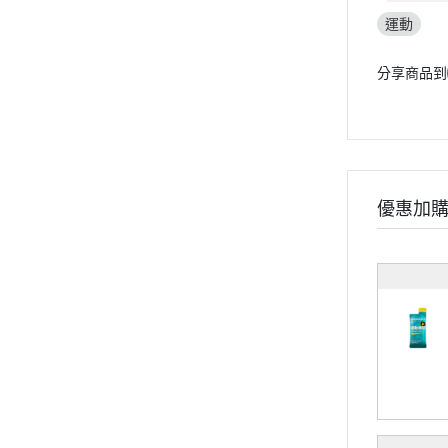
素食專區
運動
女性保健
分享商品到
輕卡控管
寵物保健
《幸福解鎖》
《健康應援》
《精實計畫》
優惠加
《有型提案》
食用順序
部落格
會員獨家禮遇