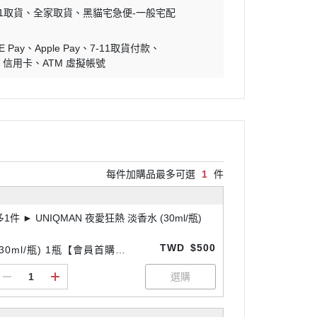
11取貨
全家取貨
黑貓宅急便-一般宅配
E Pay
Apple Pay
7-11取貨付款
信用卡
ATM 虛擬帳號
每件加購品最多可選
1
件
多1件 ► UNIQMAN 夜愛狂熱 淡香水 (30ml/瓶)
TWD
$500
(30ml/瓶) 1瓶【會員首購現
折$99】