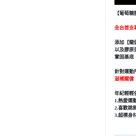
【葡萄糖
全台首支
添加【關
以及膠原
鞏固基底，
針對運動
滋補關健
年紀輕輕
1.熱愛運
2.喜歡跳
3.超標身