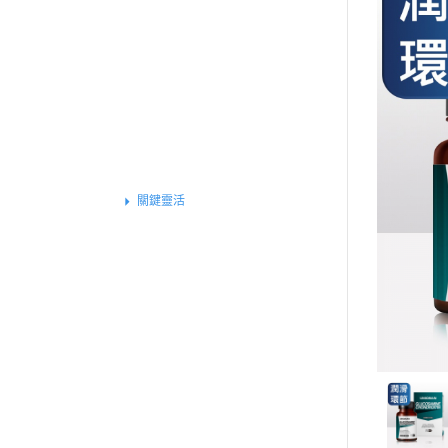
買就送▶︎私密精華體驗包
《健康定期送》
全部商品
特別推薦
基礎保健
活力元氣
關鍵靈活
忙碌應酬
健康代謝
晶亮犀利
戰力補給
運動專屬
外在魅力
組合體驗
保養系列