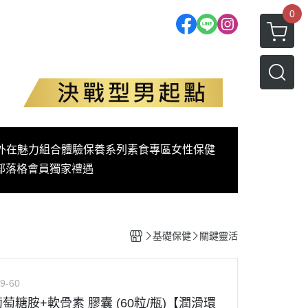
0
外在魅力
組合體驗
保養系列
素食專區
女性保健
部落格
會員獨家禮遇
基礎保健
關鍵靈活
9-60
 葡萄糖胺+軟骨素 膠囊 (60粒/瓶)【潤滑環