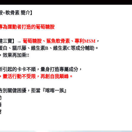
胺+軟骨素 簡介】
專為運動者打造的葡萄糖胺
健三寶】→
葡萄糖胺、鯊魚軟骨素、專利MSM
，
蛋白、貓爪藤、維生素B、維生素C等成分輔助。
效果再加乘!!
所引起的卡卡不順，量身打造專屬成分，
，靈活行動不受限，再創自我顛峰。
告別關健困擾，拒當『喀喀一族』
動
舞
材