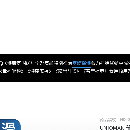
《健康定期送》
全部商品
特別推薦
基礎保健
戰力補給
運動專屬
《幸福解鎖》
《健康應援》
《精實計畫》
《有型提案》
食用順序
商品編號：
N000
UNIQMAN