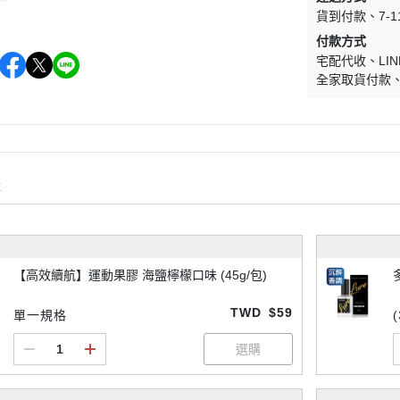
貨到付款
7-
付款方式
宅配代收
LIN
全家取貨付款
購
【高效續航】運動果膠 海鹽檸檬口味 (45g/包)
TWD
$59
單一規格