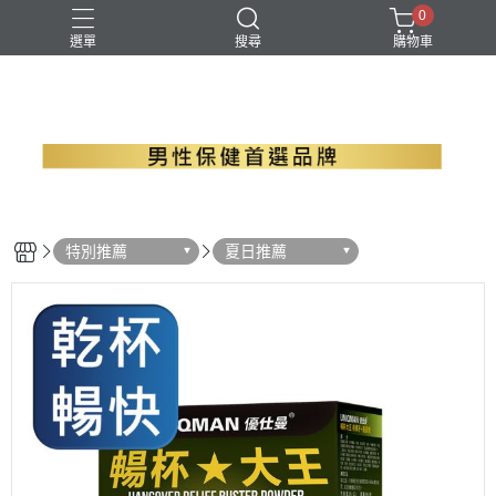
0
選單
搜尋
購物車
B群+馬卡
EPA魚油
瑪卡
精胺酸
螯合鋅
特別推薦
夏日推薦