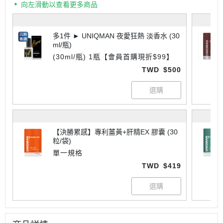
向左滑動以查看更多商品
多1件 ► UNIQMAN 夜愛狂熱 淡香水 (30
ml/瓶)
(30ml/瓶) 1瓶【會員首購現折$99】
TWD
$500
【決勝累感】專利薑黃+肝精EX 膠囊 (30
粒/袋)
單一規格
TWD
$419