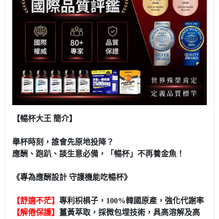
【暢杯大王 簡介】
舉杯時刻，誰會先原地投降？
應酬、跑趴、談生意必備，「暢杯」不再養金魚！
《專為應酬設計 守護機能吃暢杯》
【舒適不茫】
專利枳椇子，100%韓國原產，強化代謝率
【解倦保護】
薑黃萃取，採微包埋技術，具高溶解及高