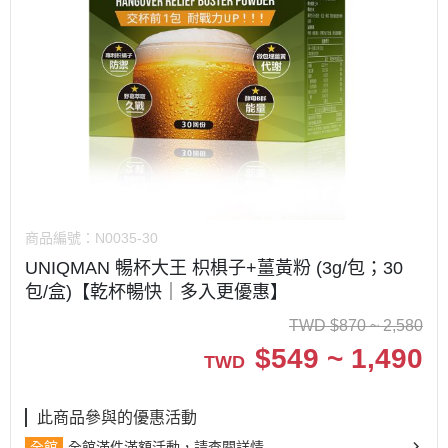
商品編號：
N0035-30
UNIQMAN 暢杯大王 枳椇子+薑黃粉 (3g/包；30
包/盒)【乾杯暢快｜多入更優惠】
TWD
$
870 ~ 2,580
$
549 ~ 1,490
TWD
此商品參與的優惠活動
全館
全館滿件滿額活動，請查閱詳情