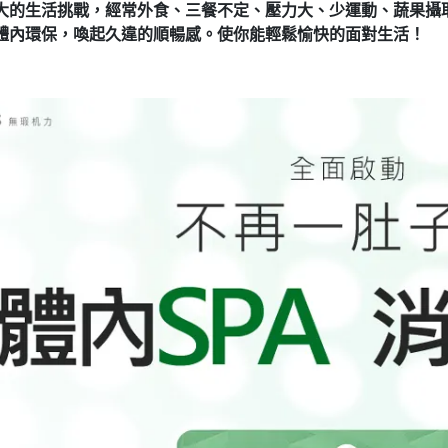
大的生活挑戰，經常外食、三餐不定、壓力大、少運動、蔬果攝
體內環保，喚起久違的順暢感。使你能輕鬆愉快的面對生活！