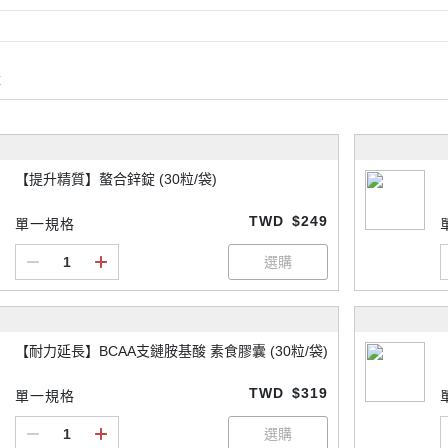
購
【提升精質】螯合鋅錠 (30粒/袋)
TWD
$249
單一規格
【耐力延長】BCAA支鏈胺基酸 素食膠囊 (30粒/袋)
TWD
$319
單一規格