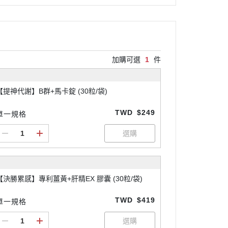
加購可選
1
件
【提神代謝】B群+馬卡錠 (30粒/袋)
TWD
$249
單一規格
【決勝累感】專利薑黃+肝精EX 膠囊 (30粒/袋)
TWD
$419
單一規格