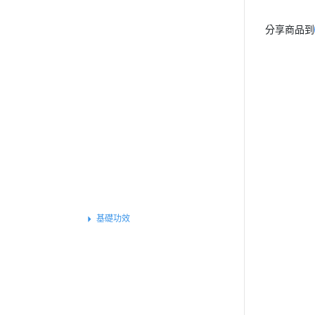
特別推薦
分享商品到
基礎保健
戰力補給
運動專屬
外在魅力
組合體驗
保養系列
素食專區
女性保健
美顏系列
基礎功效
窈窕系列
孕婦系列
兒童系列
維他命