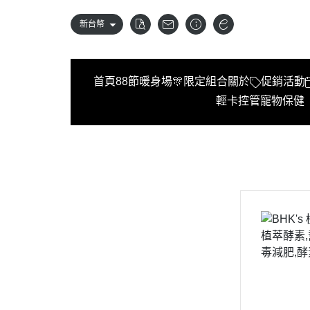
新台幣
首頁
88節暖身場🎊限定組合
關於
促銷活動
輕卡控管
寵物保健
首頁
88節暖身場🎊限定組合
關於
促銷活動
買就送▶︎私密精華體驗包
《健康定期送》
全部商品