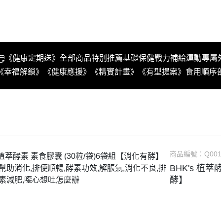
《健康定期送》
全部商品
特別推薦
基礎保健
戰力補給
運動專屬
《幸福解鎖》
《健康應援》
《精實計畫》
《有型提案》
食用順序
商品編號：
Q001
BHK's 植
酵】