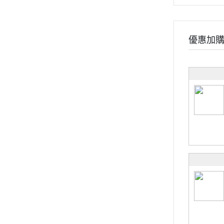
礦物質
保養系列
輕卡控管
優惠加
寵物保健
《幸福解鎖》
《健康應援》
《精實計畫》
《有型提案》
食用順序
部落格
會員獨家禮遇