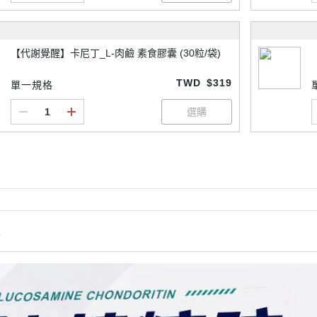
【代謝覺醒】卡尼丁_L-肉鹼 素食膠囊 (30粒/袋)
TWD
$319
單一規格
情