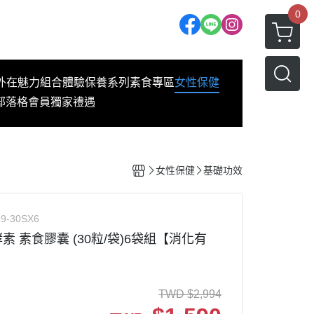
0
外在魅力
組合體驗
保養系列
素食專區
女性保健
部落格
會員獨家禮遇
女性保健
基礎功效
9-30SX6
萃酵素 素食膠囊 (30粒/袋)6袋組【消化有
TWD
$
2,994