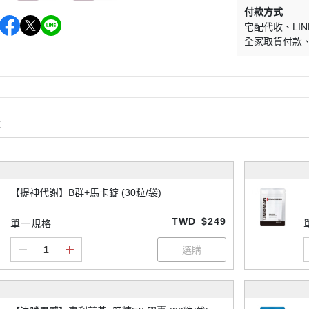
付款方式
宅配代收
LIN
全家取貨付款
購
【提神代謝】B群+馬卡錠 (30粒/袋)
TWD
$249
單一規格