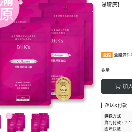
滿膠原】
全館
全館滿件
數量
加
運送&付款
運送方式
貨到付款
7-
國際快遞