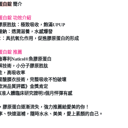
蛋白錠
簡介
蛋白錠 功效介紹
子膠原胜肽：極致吸收，飽滿UPUP
質酸鈉：透潤滋養，水感爆發
素C：具抗氧化作用，促進膠原蛋白的形成
蛋白錠 推薦
廠專利Naticol®魚膠原蛋白
水解技術，小分子膠原胜肽
用性，高吸收率
耐胃酸膜衣技術，完整吸收不怕破壞
《歐洲品質評鑑》金獎肯定
B核准人體臨床研究證明3個月怦彈有感
，膠原蛋白逐漸流失，強力推薦給愛美的你！
率、快速滋補，隨時水水、美美，愛上素顏的自己。