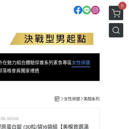
0
外在魅力
組合體驗
保養系列
素食專區
女性保健
部落格
會員獨家禮遇
女性保健
美顏系列
3B-30SX6
耀膠原蛋白錠 (30粒/袋)6袋組【美模首選滿