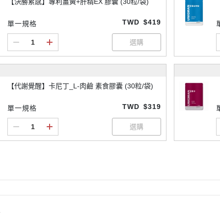
【決勝累感】專利薑黃+肝精EX 膠囊 (30粒/袋)
TWD
$419
單一規格
【代謝覺醒】卡尼丁_L-肉鹼 素食膠囊 (30粒/袋)
TWD
$319
單一規格
情