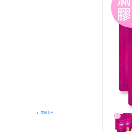
買就送▶︎私密精華體驗包
《健康定期送》
全部商品
特別推薦
基礎保健
戰力補給
運動專屬
外在魅力
組合體驗
保養系列
素食專區
女性保健
美顏系列
基礎功效
窈窕系列