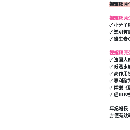
裸耀膠原
裸耀膠原
✓ 小分
✓ 透明
✓ 維生
裸耀膠原
✓ 法國大
✓ 低溫
✓ 高作
✓ 專利
✓ 榮獲
✓ 經IR
年紀增長
方便有效