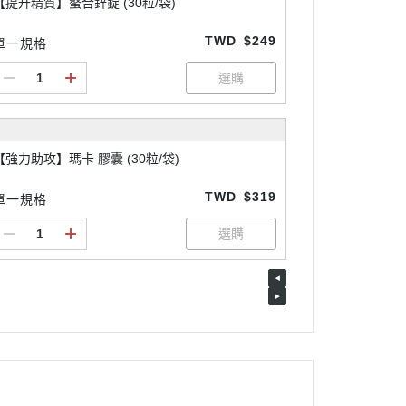
【提升精質】螯合鋅錠 (30粒/袋)
TWD
$249
單一規格
【強力助攻】瑪卡 膠囊 (30粒/袋)
TWD
$319
單一規格