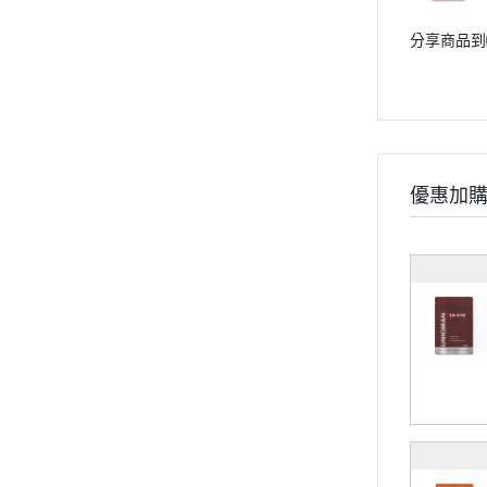
孕婦系列
分享商品到
兒童系列
維他命
礦物質
保養系列
輕卡控管
優惠加
寵物保健
《幸福解鎖》
《健康應援》
《精實計畫》
《有型提案》
食用順序
部落格
會員獨家禮遇