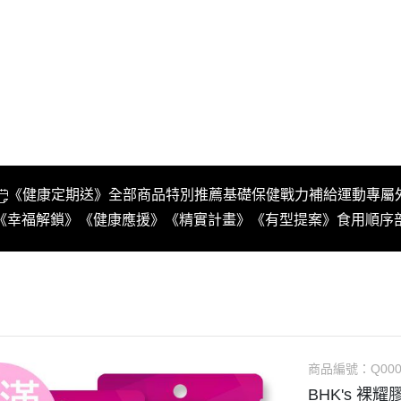
《健康定期送》
全部商品
特別推薦
基礎保健
戰力補給
運動專屬
《幸福解鎖》
《健康應援》
《精實計畫》
《有型提案》
食用順序
商品編號：
Q000
BHK's 裸