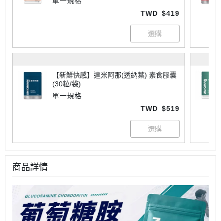
單一規格
TWD
$419
【新鮮快感】達米阿那(透納葉) 素食膠囊
(30粒/袋)
單一規格
TWD
$519
商品詳情