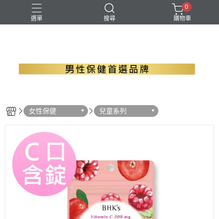
0
選單
搜尋
購物車
B群+馬卡
EPA魚油
瑪卡
精胺酸
螯合鋅
女性保健
兒童系列