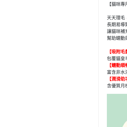
【貓咪專
天天理毛，
長期易導
讓貓咪補
幫助蠕動
【吸附毛
包覆貓皇
【蠕動順
富含非水溶
【潤滑助
含優質月