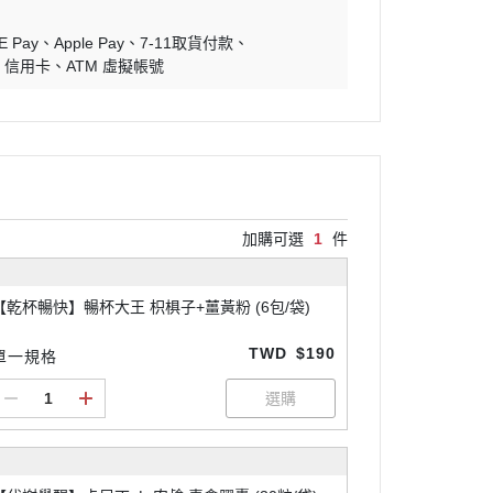
E Pay
Apple Pay
7-11取貨付款
信用卡
ATM 虛擬帳號
加購可選
1
件
【乾杯暢快】暢杯大王 枳椇子+薑黃粉 (6包/袋)
TWD
$190
單一規格