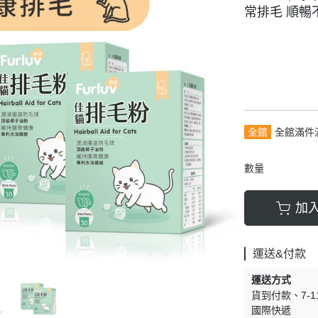
常排毛 順暢
全館
全館滿件
數量
加
運送&付款
運送方式
貨到付款
7-
國際快遞