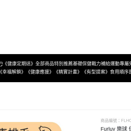
《健康定期送》
全部商品
特別推薦
基礎保健
戰力補給
運動專屬
《幸福解鎖》
《健康應援》
《精實計畫》
《有型提案》
食用順序
商品編號：
FLH
Furluv 樂