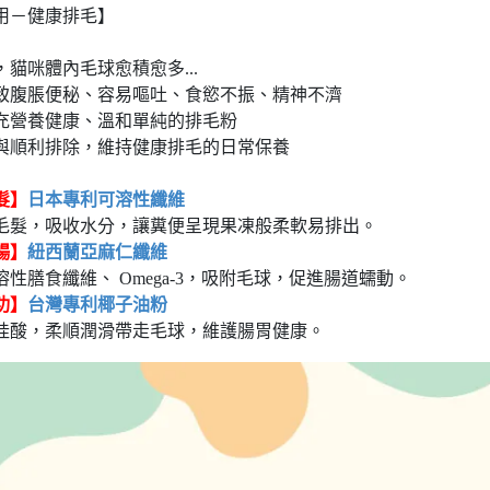
用－健康排毛】
貓咪體內毛球愈積愈多...
致腹脹便秘、容易嘔吐、食慾不振、精神不濟
充營養健康、溫和單純的排毛粉
與順利排除，維持健康排毛的日常保養
髮】
日本專利可溶性纖維
毛髮，吸收水分，讓糞便呈現果凍般柔軟易排出。
暢】
紐西蘭亞麻仁纖維
性膳食纖維、 Omega-3，吸附毛球，促進腸道蠕動。
功】
台灣專利椰子油粉
桂酸，柔順潤滑帶走毛球，維護腸胃健康。