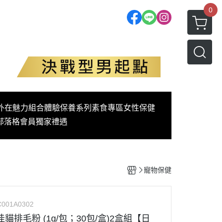
0
外在魅力
組合體驗
保養系列
素食專區
女性保健
部落格
會員獨家禮遇
寵物保健
C001A0302
球 佳貓排毛粉 (1g/包；30包/盒)2盒組【日