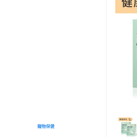
買就送▶︎私密精華體驗包
《健康定期送》
全部商品
特別推薦
基礎保健
戰力補給
運動專屬
外在魅力
組合體驗
保養系列
素食專區
女性保健
輕卡控管
寵物保健
《幸福解鎖》