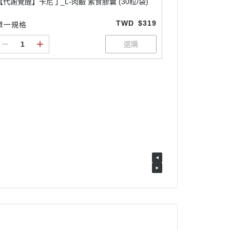
【代謝覺醒】卡尼丁_L-肉鹼 素食膠囊 (30粒/袋)
TWD
$319
單一規格