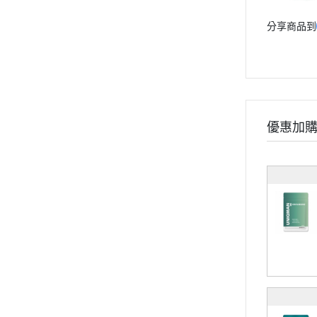
《健康應援》
分享商品到
《精實計畫》
《有型提案》
食用順序
部落格
會員獨家禮遇
優惠加