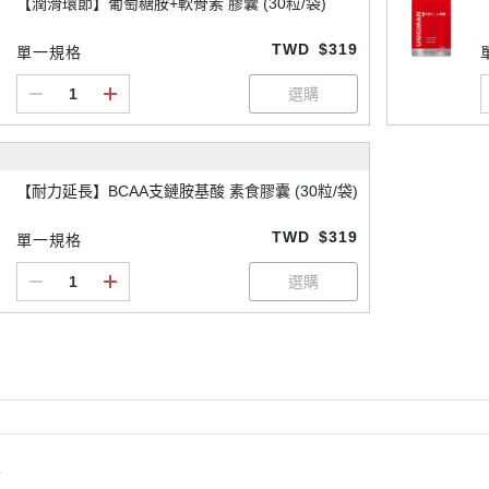
【潤滑環節】葡萄糖胺+軟骨素 膠囊 (30粒/袋)
TWD
$319
單一規格
【耐力延長】BCAA支鏈胺基酸 素食膠囊 (30粒/袋)
TWD
$319
單一規格
情