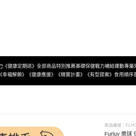
《健康定期送》
全部商品
特別推薦
基礎保健
戰力補給
運動專屬
《幸福解鎖》
《健康應援》
《精實計畫》
《有型提案》
食用順序
商品編號：
FLH
Furluv 樂