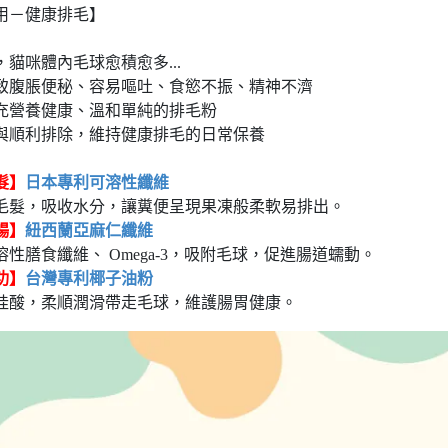
用－健康排毛】
貓咪體內毛球愈積愈多...
致腹脹便秘、容易嘔吐、食慾不振、精神不濟
充營養健康、溫和單純的排毛粉
與順利排除，維持健康排毛的日常保養
髮】
日本專利可溶性纖維
毛髮，吸收水分，讓糞便呈現果凍般柔軟易排出。
暢】
紐西蘭亞麻仁纖維
性膳食纖維、 Omega-3，吸附毛球，促進腸道蠕動。
功】
台灣專利椰子油粉
桂酸，柔順潤滑帶走毛球，維護腸胃健康。