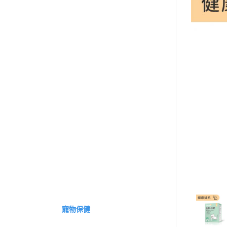
買就送▶︎私密精華體驗包
《健康定期送》
全部商品
特別推薦
基礎保健
戰力補給
運動專屬
外在魅力
組合體驗
保養系列
素食專區
女性保健
輕卡控管
寵物保健
《幸福解鎖》