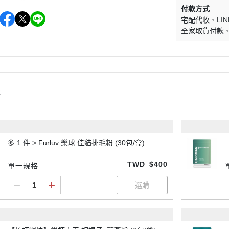
付款方式
宅配代收
LIN
全家取貨付款
購
多 1 件 > Furluv 樂球 佳貓排毛粉 (30包/盒)
TWD
$400
單一規格