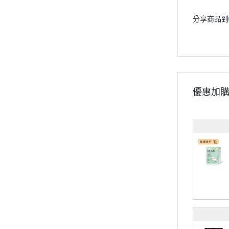
《健康應援》
分享商品到
《精實計畫》
《有型提案》
食用順序
部落格
會員獨家禮遇
優惠加