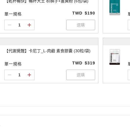
【乾杯暢快】暢杯大王 枳椇子+薑黃粉 (6包/袋)
TWD
$190
單一規格
【代謝覺醒】卡尼丁_L-肉鹼 素食膠囊 (30粒/袋)
TWD
$319
單一規格
情