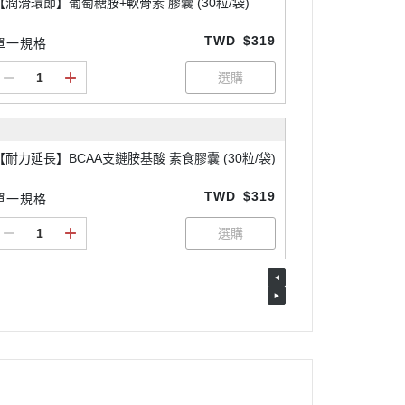
【潤滑環節】葡萄糖胺+軟骨素 膠囊 (30粒/袋)
TWD
$319
單一規格
【耐力延長】BCAA支鏈胺基酸 素食膠囊 (30粒/袋)
TWD
$319
單一規格