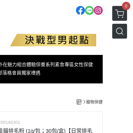
0
外在魅力
組合體驗
保養系列
素食專區
女性保健
部落格
會員獨家禮遇
寵物保健
C001A0301
球 佳貓排毛粉 (1g/包；30包/盒)【日常排毛