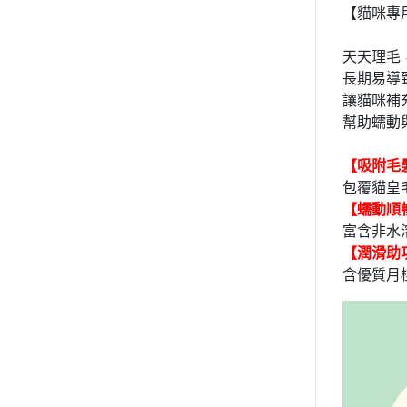
【貓咪專
天天理毛，
長期易導
讓貓咪補
幫助蠕動
【吸附毛
包覆貓皇
【蠕動順
富含非水溶
【潤滑助
含優質月