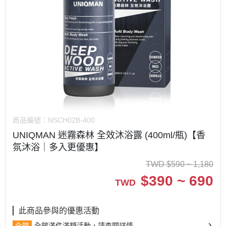
商品編號：
NSCH02B-400
UNIQMAN 迷霧森林 全效沐浴露 (400ml/瓶)【香
氛沐浴｜多入更優惠】
TWD
$
590 ~ 1,180
$
390 ~ 690
TWD
此商品參與的優惠活動
全館
全館滿件滿額活動，請查閱詳情