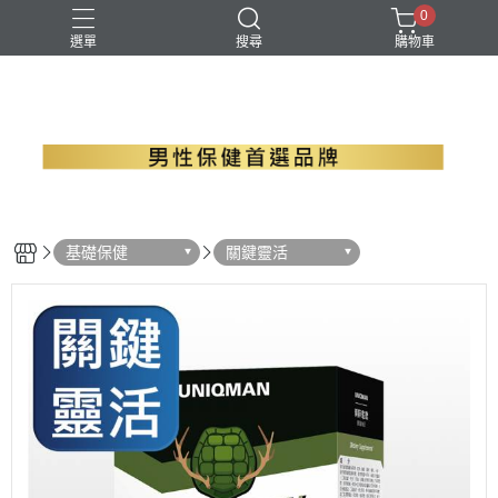
0
選單
搜尋
購物車
B群+馬卡
EPA魚油
瑪卡
精胺酸
螯合鋅
基礎保健
關鍵靈活