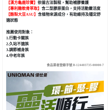
【漢方龜鹿珍寶】
依循古法製程，幫助補膠養護
【專利雞軟骨萃取】
含二型膠原蛋白，支持活動靈活度
【酪梨大豆ASU】
含植物來源成分，有助維持及穩定舒
適狀態
推薦使用對象：
1.行動卡關族
2.久站不適族
3.調節補身族
4.中老年族
食品業者登錄字號 B-124403735-00000-7