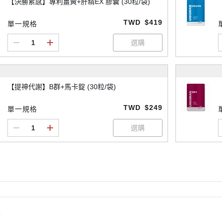
【決勝累感】專利薑黃+肝精EX 膠囊 (30粒/袋)
TWD
$419
單一規格
【提神代謝】B群+馬卡錠 (30粒/袋)
TWD
$249
單一規格
情