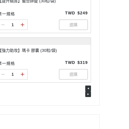
【提升精質】螯合鋅錠 (30粒/袋)
TWD
$249
單一規格
【強力助攻】瑪卡 膠囊 (30粒/袋)
TWD
$319
單一規格