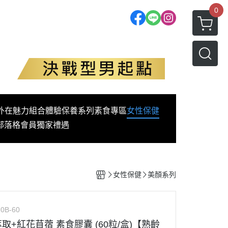
0
外在魅力
組合體驗
保養系列
素食專區
女性保健
部落格
會員獨家禮遇
女性保健
美顏系列
0B-60
豆萃取+紅花苜蓿 素食膠囊 (60粒/盒)【熟齡