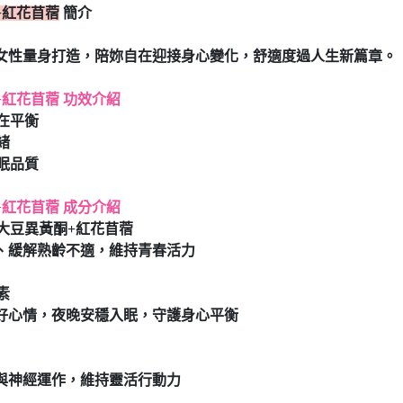
+紅花苜蓿
簡介
女性量身打造，陪妳自在迎接身心變化，舒適度過人生新篇章。
+紅花苜蓿 功效介紹
內在平衡
緒
睡眠品質
+紅花苜蓿 成分介紹
基大豆異黃酮+紅花苜蓿
、緩解熟齡不適，維持青春活力
素
好心情，夜晚安穩入眠，守護身心平衡
與神經運作，維持靈活行動力