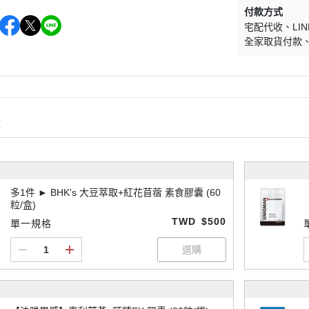
付款方式
宅配代收
LIN
全家取貨付款
購
多1件 ► BHK's 大豆萃取+紅花苜蓿 素食膠囊 (60
粒/盒)
TWD
$500
單一規格