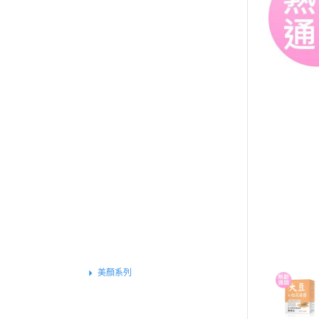
買就送▶︎私密精華體驗包
《健康定期送》
全部商品
特別推薦
基礎保健
戰力補給
運動專屬
外在魅力
組合體驗
保養系列
素食專區
女性保健
美顏系列
基礎功效
窈窕系列