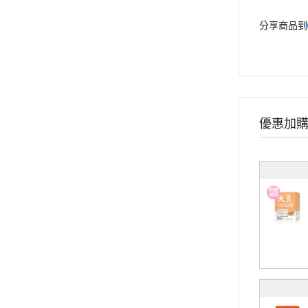
孕婦系列
分享商品到
兒童系列
維他命
礦物質
保養系列
輕卡控管
優惠加
寵物保健
《幸福解鎖》
《健康應援》
《精實計畫》
《有型提案》
食用順序
部落格
會員獨家禮遇