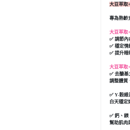
大豆萃取
專為熟齡
大豆萃取
✅ 調節
✅ 穩定情
✅ 提升
大豆萃取
✅ 去醣
調整體質
✅ Y-穀維
白天穩定
✅ 鈣、鎂
幫助肌肉