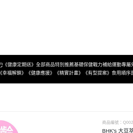
《健康定期送》
全部商品
特別推薦
基礎保健
戰力補給
運動專屬
《幸福解鎖》
《健康應援》
《精實計畫》
《有型提案》
食用順序
商品編號：
Q002
BHK's 大