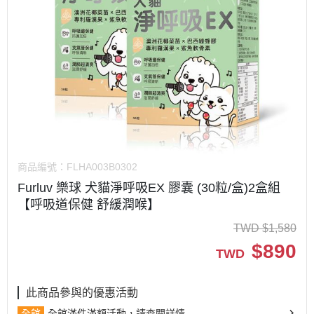
商品編號：
FLHA003B0302
Furluv 樂球 犬貓淨呼吸EX 膠囊 (30粒/盒)2盒組
【呼吸道保健 舒緩潤喉】
TWD
$
1,580
$
890
TWD
此商品參與的優惠活動
全館
全館滿件滿額活動，請查閱詳情