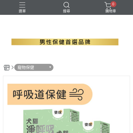
0
選單
搜尋
購物車
B群+馬卡
EPA魚油
瑪卡
精胺酸
螯合鋅
寵物保健