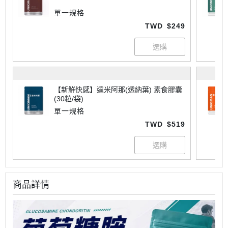
單一規格
TWD
$249
【新鮮快感】達米阿那(透納葉) 素食膠囊
(30粒/袋)
單一規格
TWD
$519
商品詳情