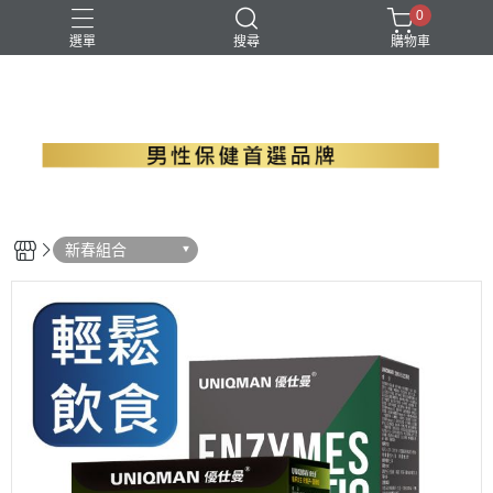
0
選單
搜尋
購物車
B群+馬卡
EPA魚油
瑪卡
精胺酸
螯合鋅
新春組合