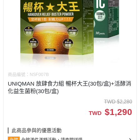
商品編號：
NSF007B
UNIQMAN 放肆食力組 暢杯大王(30包/盒)+活酵消
化益生菌粉(30包/盒)
TWD
$
2,280
$
1,290
TWD
此商品參與的優惠活動
全館
全館滿件滿額活動，請查閱詳情