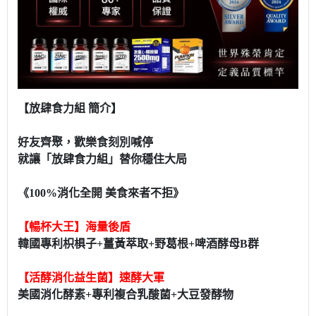
【放肆食力組 簡介】
好友齊聚，歡樂食刻別喊停
就讓「放肆食力組」替你穩住大局
《100%消化全開 美食來者不拒》
【暢杯大王】海量後盾
韓國專利枳椇子+薑黃萃取+野葛根+啤酒酵母B群
【活酵消化益生菌】速酵大軍
美國消化酵素+專利複合乳酸菌+大豆發酵物