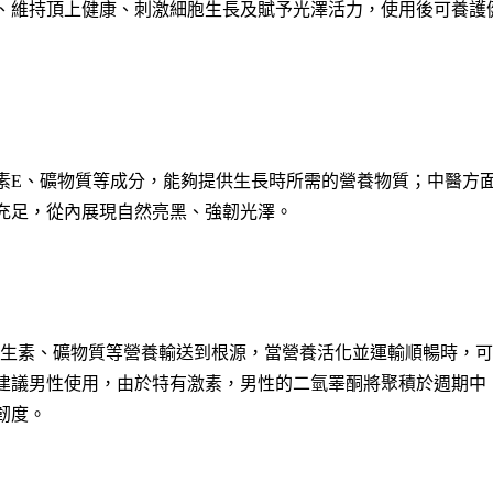
、維持頂上健康、刺激細胞生長及賦予光澤活力，使用後可養護
質、維生素E、礦物質等成分，能夠提供生長時所需的營養物質；中醫方
充足，從內展現自然亮黑、強韌光澤。
，將維生素、礦物質等營養輸送到根源，當營養活化並運輸順暢時，
建議男性使用，由於特有激素，男性的二氫睪酮將聚積於週期中
韌度。