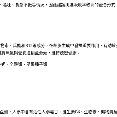
、嘔吐、食慾不振等情況，因此建議挑選吸收率較高的螯合形式
包含生物素、葉酸和B12等成分，在細胞生成中發揮重要作用，有助於
可將氧氣與營養運輸至源頭，維持茂密健康。
、牛奶、全穀類、堅果種子類
產於亞洲，人蔘中含有活性人蔘皂甘、維生素B6、生物素、礦物質