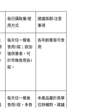
每日攝取量/使
建議族群/注意
用方式
事項
生
每天任一餐後
各年齡層皆可食
頂
食用1錠；欲加
用
甲
強保養者，可
分
於早晚食用各1
錠。
。
每天任一餐後
本產品屬於高單
構
食用1錠，多食
位鋅補劑，建議