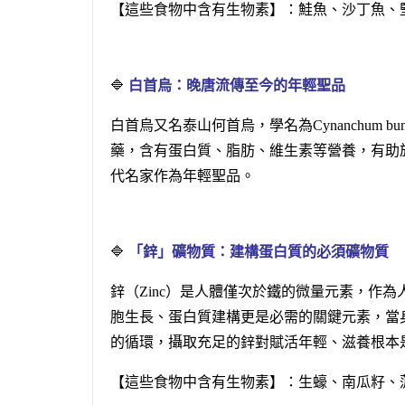
【這些食物中含有生物素】：鮭魚、沙丁魚、
🔷
白首烏：晚唐流傳至今的年輕聖品
白首烏又名泰山何首烏，學名為Cynanchum b
藥，含有蛋白質、脂肪、維生素等營養，有助
代名家作為年輕聖品。
🔷
「鋅」礦物質：建構蛋白質的必須礦物質
鋅（Zinc）是人體僅次於鐵的微量元素，作
胞生長、蛋白質建構更是必需的關鍵元素，當
的循環，攝取充足的鋅對賦活年輕、滋養根本
【這些食物中含有生物素】：生蠔、南瓜籽、