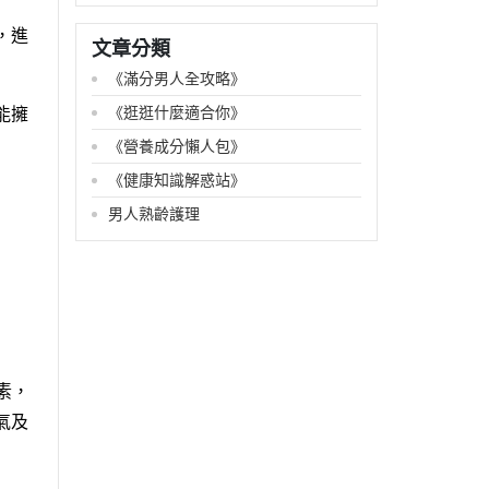
，進
文章分類
《滿分男人全攻略》
《逛逛什麼適合你》
能擁
《營養成分懶人包》
《健康知識解惑站》
男人熟齡護理
素，
氣及