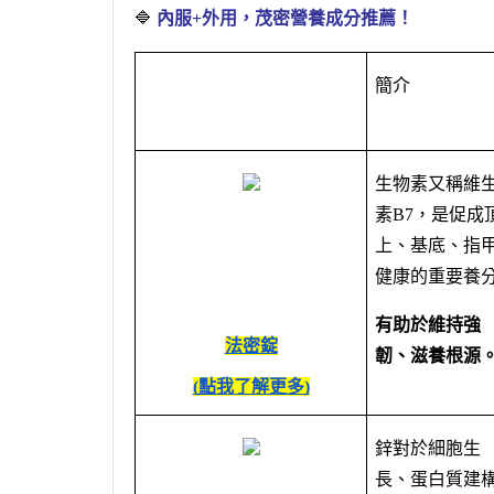
🔷
內服+外用，茂密營養成分推薦！
簡介
生物素又稱維
素B7，是促成
上、基底、指
健康的重要養
有助於維持強
法密錠
韌、滋養根源
(點我了解更多)
鋅對於細胞生
長、蛋白質建