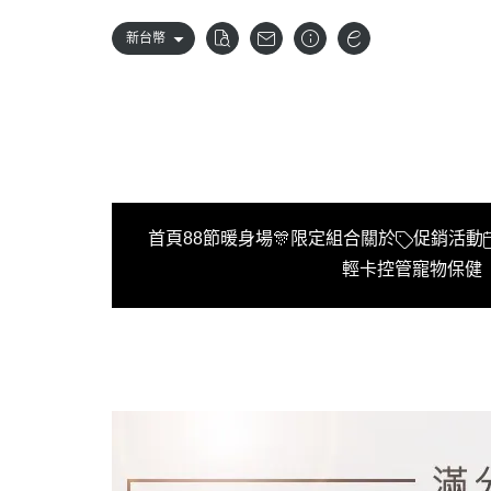
新台幣
首頁
88節暖身場🎊限定組合
關於
促銷活動
輕卡控管
寵物保健