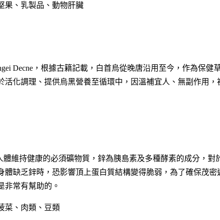
堅果、乳製品、動物肝臟
ungei Decne，根據古籍記載，白首烏從晚唐沿用至今，作為保健
於活化調理、提供烏黑營養至循環中，因溫補宜人、無副作用，
為人體維持健康的必須礦物質，鋅為胰島素及多種酵素的成分，對
身體缺乏鋅時，恐影響頂上蛋白質結構變得脆弱，為了確保茂密
是非常有幫助的。
菠菜、肉類、豆類