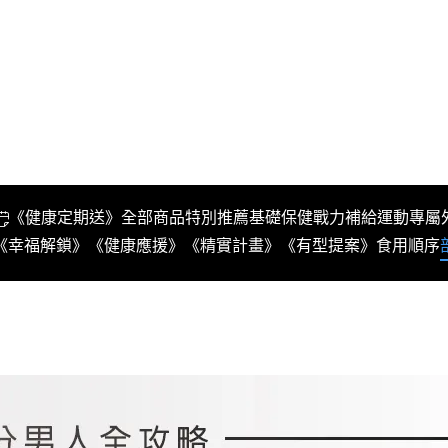
《健康定期送》
全部商品
特別推薦
基礎保健
戰力補給
運動專屬
《幸福解鎖》
《健康應援》
《精實計畫》
《有型提案》
食用順序