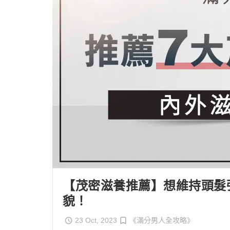
【茂密滋養推薦】想維持頭髮
貌！
23 Oct, 2023
《滿分男人全攻略》